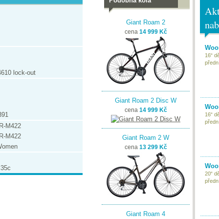
Podobná kola
Akt
nab
Giant Roam 2
cena
14 999 Kč
Woom
16“ d
předn
610 lock-out
Giant Roam 2 Disc W
Woom
cena
14 999 Kč
391
16“ d
předn
BR-M422
BR-M422
Giant Roam 2 W
 Women
cena
13 299 Kč
Woom
x35c
20“ d
předn
Giant Roam 4