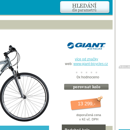
více od značky
web:
www.giant-bicycles.cz
0
x
hodnoceno
13 299,-
doporučená cena
v Kč vč. DPH