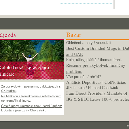
ájezdy
Bazar
Oblečení a boty
/ yousufali
Best Custom Branded Mugs in Du
and UAE
Kola, ráfky, pláště
/ thomas frank
Riešenie pre akýkoľvek finančný
Kololoď nově i ve verzi pro
problém.
silničáře
Vše pro děti
/ ahr147
Análisis Deportivas | GolNoticias
Za opravdovým poznáním: cyklozájezdy s
Jízdní kola
/ Richard Chadwick
CK Kudrna
I am Direct Provider's Mandate of
Na Mallorcu s tréninkovým a rehabilitačním
BG & SBLC Lease 100% protecte
centrem Alltraining.cz
České mapy Dalmácie znovu slaví úspěch:
k dostání jsou už i v Chorvatsku
R