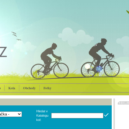
p
Kola
Obchody
Fotky
Hledat v
Katalogu
kol: