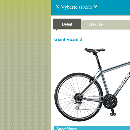
Vyberte si kolo
Detail
Diskuze
Giant Roam 3
Specifikace