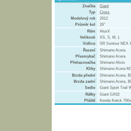
Značka
Giant
Typ
Cross
Modelový rok
2012
Průměr kol
26"
Rám
AluxX
Velikosti
XS, S, M, L
Vidlice
SR Suntour NEX 4
Řazení
Shimano Acera
Přesmykač
Shimano Acera
Přehazovačka
Shimano Alivio
Kliky
Shimano Acera M
Brzda přední
Shimano Acera, 
Brzda zadní
Shimano Acera, 
Sedlo
Giant Sport Trail
Ráfky
Giant GX02
Pláště
Kenda Kwick 700