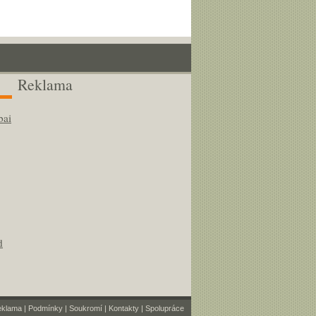
Reklama
bai
d
eklama
|
Podmínky
|
Soukromí
|
Kontakty
|
Spolupráce