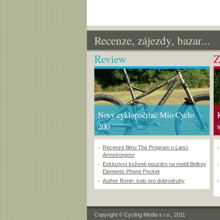
Recenze, zájezdy, bazar...
Review
Z
Nový cyklopočítač Mio Cyclo
200
Recenze filmu The Program o Lanci
Armstrongovi
Exkluzivní kožené pouzdro na mobil Bellroy
Elements Phone Pocket
Author Ronin: kolo pro dobrodruhy
Copyright © Cycling Media s.r.o., 2011