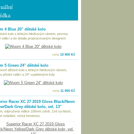
uální
ídka
 4 Blue 20" dětské kolo
ětské kolo s lehkým hliníkovým rámem, pevnou
í vidlicí a do detailu propracovaným designem
cena
10 900 Kč
 5 Green 24" dětské kolo
nové dětské kolo s lehkým hliníkovým rámem,
 přední vidlicí a 24“ vypletenými koly.
cena
11 900 Kč
rior Racer XC 27 2019 Gloss Black/Neon
ow/Dark Grey dětské kolo, vel. 13"
ám, odpružená vidlice 100mm zdvih, 1x8 rychlostí,
é ovládání, nízká hmotnost.