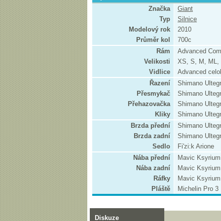
Značka
Giant
Typ
Silnice
Modelový rok
2010
Průměr kol
700c
Rám
Advanced Com
Velikosti
XS, S, M, ML, 
Vidlice
Advanced celo
Řazení
Shimano Ulteg
Přesmykač
Shimano Ulteg
Přehazovačka
Shimano Ulteg
Kliky
Shimano Ulteg
Brzda přední
Shimano Ulteg
Brzda zadní
Shimano Ulteg
Sedlo
Fi'zi:k Arione
Nába přední
Mavic Ksyrium 
Nába zadní
Mavic Ksyrium 
Ráfky
Mavic Ksyrium 
Pláště
Michelin Pro 3
Diskuze