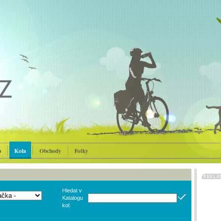
p
Kola
Obchody
Fotky
Hledat v
Katalogu
kol: