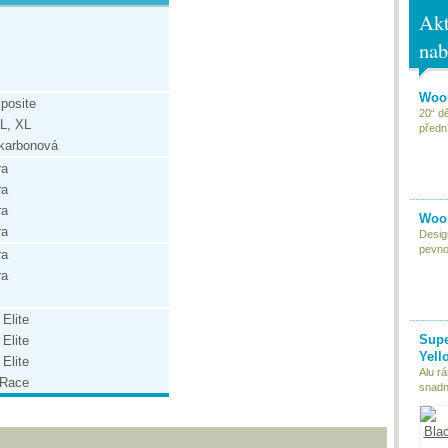
Akt
nab
Woom
posite
20“ d
L, XL
předn
karbonová
ra
ra
ra
Woom
ra
Desig
pevnou
ra
ra
Elite
Supe
Elite
Yell
Elite
Alu r
 Race
snadn