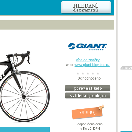
více od značky
web:
www.giant-bicycles.cz
0
x
hodnoceno
79 999,-
doporučená cena
v Kč vč. DPH