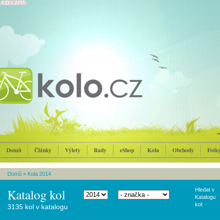
Domů
Články
Výlety
Rady
eShop
Kola
Obchody
Fotk
Domů
»
Kola 2014
Katalog kol
Hledat v
Katalogu
kol:
3135 kol v katalogu