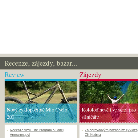
Recenze, zájezdy, bazar...
Review
Zájezdy
Nový cyklopočítač Mio Cyclo
Kololoď nově i ve verzi pro
200
silničáře
Recenze filmu The Program o Lanci
Za opravdovým poznáním: cyklozá
Armstrongovi
CK Kudrna