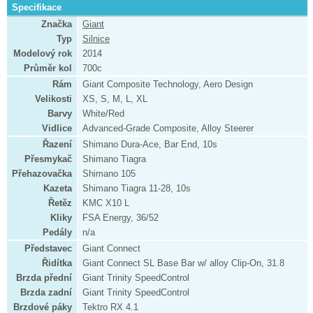
Specifikace
Značka
Giant
Typ
Silnice
Modelový rok
2014
Průměr kol
700c
Rám
Giant Composite Technology, Aero Design
Velikosti
XS, S, M, L, XL
Barvy
White/Red
Vidlice
Advanced-Grade Composite, Alloy Steerer
Řazení
Shimano Dura-Ace, Bar End, 10s
Přesmykač
Shimano Tiagra
Přehazovačka
Shimano 105
Kazeta
Shimano Tiagra 11-28, 10s
Řetěz
KMC X10 L
Kliky
FSA Energy, 36/52
Pedály
n/a
Představec
Giant Connect
Řidítka
Giant Connect SL Base Bar w/ alloy Clip-On, 31.8
Brzda přední
Giant Trinity SpeedControl
Brzda zadní
Giant Trinity SpeedControl
Brzdové páky
Tektro RX 4.1