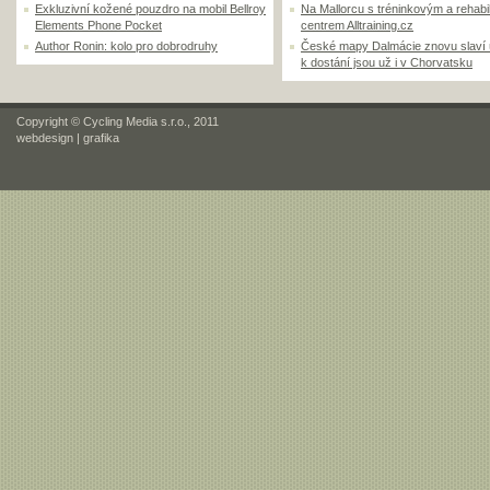
Exkluzivní kožené pouzdro na mobil Bellroy
Na Mallorcu s tréninkovým a rehabi
Elements Phone Pocket
centrem Alltraining.cz
Author Ronin: kolo pro dobrodruhy
České mapy Dalmácie znovu slaví
k dostání jsou už i v Chorvatsku
Copyright © Cycling Media s.r.o., 2011
webdesign
|
grafika