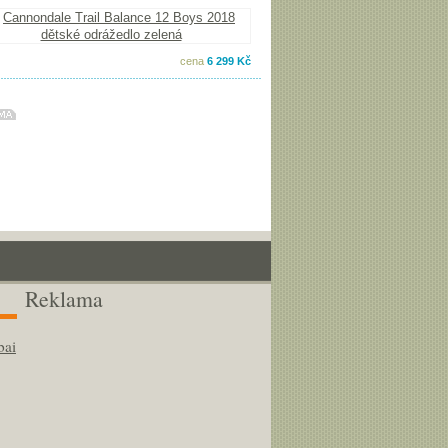
cena
6 299 Kč
Reklama
bai