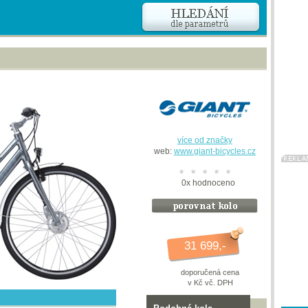
více od značky
web:
www.giant-bicycles.cz
0
x
hodnoceno
31 699,-
doporučená cena
v Kč vč. DPH