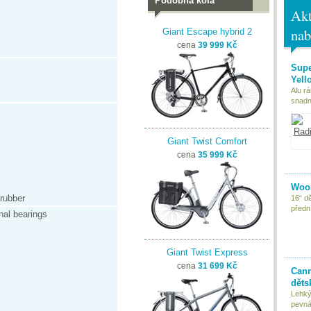
Podobná kola
Akt
nab
Giant Escape hybrid 2
cena
39 999 Kč
Supe
Yell
Alu r
snadn
Giant Twist Comfort
cena
35 999 Kč
Woom
 rubber
16“ d
předn
rnal bearings
Giant Twist Express
cena
31 699 Kč
Cann
děts
Lehký
pevná 