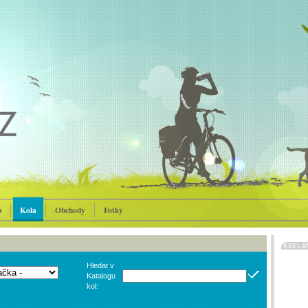
p
Kola
Obchody
Fotky
Hledat v
Katalogu
kol: