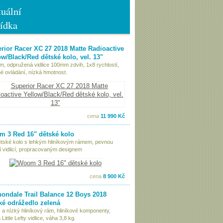
uální
ídka
rior Racer XC 27 2018 Matte Radioactive
ow/Black/Red dětské kolo, vel. 13"
ám, odpružená vidlice 100mm zdvih, 1x8 rychlostí,
é ovládání, nízká hmotnost.
cena
11 990 Kč
 3 Red 16" dětské kolo
ětské kolo s lehkým hliníkovým rámem, pevnou
í vidlicí, propracovaným designem
cena
8 900 Kč
ondale Trail Balance 12 Boys 2018
ké odrážedlo zelená
 a nízký hliníkový rám, hliníkové komponenty,
Little Lefty vidlice, váha 3,8 kg.