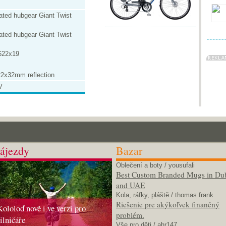
ated hubgear Giant Twist
ated hubgear Giant Twist
622x19
22x32mm reflection
V
ájezdy
Bazar
Oblečení a boty
/ yousufali
Best Custom Branded Mugs in Du
and UAE
Kola, ráfky, pláště
/ thomas frank
Riešenie pre akýkoľvek finančný
Kololoď nově i ve verzi pro
problém.
silničáře
Vše pro děti
/ ahr147