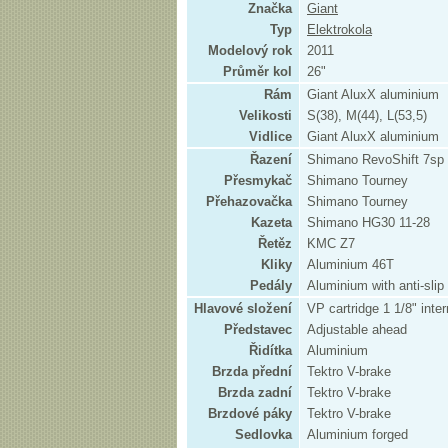
Značka
Giant
Typ
Elektrokola
Modelový rok
2011
Průměr kol
26"
Rám
Giant AluxX aluminium
Velikosti
S(38), M(44), L(53,5)
Vidlice
Giant AluxX aluminium
Řazení
Shimano RevoShift 7sp
Přesmykač
Shimano Tourney
Přehazovačka
Shimano Tourney
Kazeta
Shimano HG30 11-28
Řetěz
KMC Z7
Kliky
Aluminium 46T
Pedály
Aluminium with anti-slip
Hlavové složení
VP cartridge 1 1/8" inte
Představec
Adjustable ahead
Řidítka
Aluminium
Brzda přední
Tektro V-brake
Brzda zadní
Tektro V-brake
Brzdové páky
Tektro V-brake
Sedlovka
Aluminium forged