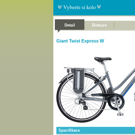
Vyberte si kolo
Detail
Diskuze
Giant Twist Express W
Specifikace