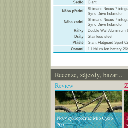
Sedlo
Giant
Shimano Nexus 7 integr
Nába přední
Sync Drive hubmotor
Shimano Nexus 7 integr
Nába zadní
Sync Drive hubmotor
Ráfky
Double Wall Aluminium 
Dráty
Stainless steel
Pláště
Giant Flatguard Sport 6
Ostatní
1 Lithium Ion battery 26
Recenze, zájezdy, bazar...
Review
Z
Nový cyklopočítač Mio Cyclo
200