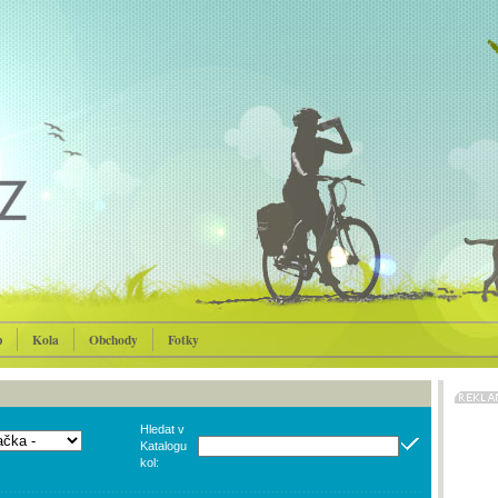
p
Kola
Obchody
Fotky
Hledat v
Katalogu
kol: