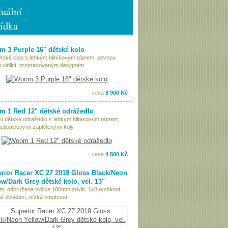
uální
ídka
 3 Purple 16" dětské kolo
ětské kolo s lehkým hliníkovým rámem, pevnou
í vidlicí, propracovaným designem
cena
8 900 Kč
 1 Red 12" dětské odrážedlo
tní dětské odrážedlo s lehkým hliníkovým rámem,
ctipalcovými zapletenými koly
cena
4 500 Kč
rior Racer XC 27 2019 Gloss Black/Neon
ow/Dark Grey dětské kolo, vel. 13"
ám, odpružená vidlice 100mm zdvih, 1x8 rychlostí,
é ovládání, nízká hmotnost.