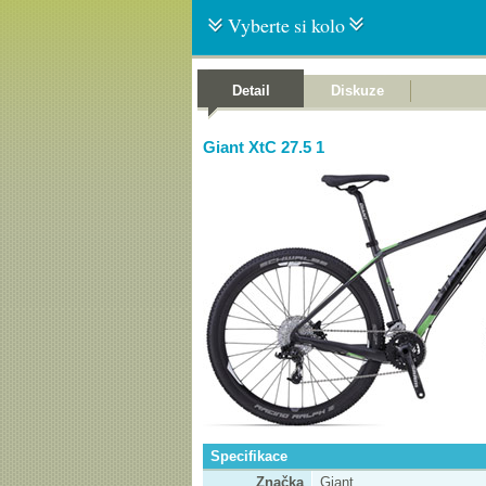
Vyberte si kolo
Detail
Diskuze
Giant XtC 27.5 1
Specifikace
Značka
Giant