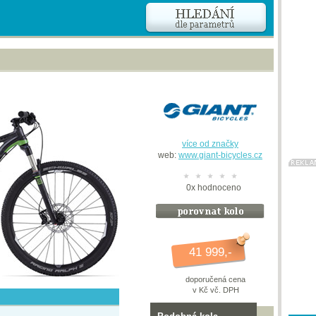
více od značky
web:
www.giant-bicycles.cz
0
x
hodnoceno
41 999,-
doporučená cena
v Kč vč. DPH