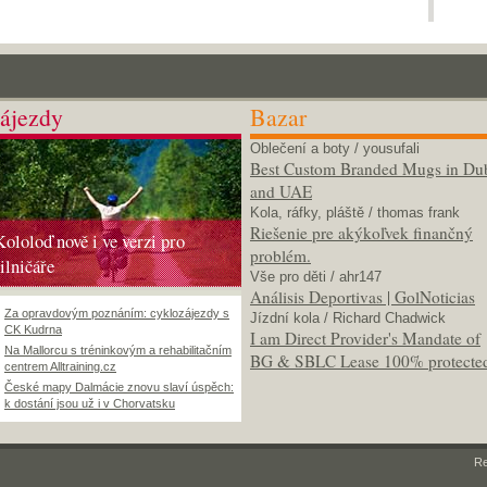
ájezdy
Bazar
Oblečení a boty
/ yousufali
Best Custom Branded Mugs in Du
and UAE
Kola, ráfky, pláště
/ thomas frank
Riešenie pre akýkoľvek finančný
Kololoď nově i ve verzi pro
problém.
silničáře
Vše pro děti
/ ahr147
Análisis Deportivas | GolNoticias
Za opravdovým poznáním: cyklozájezdy s
Jízdní kola
/ Richard Chadwick
CK Kudrna
I am Direct Provider's Mandate of
Na Mallorcu s tréninkovým a rehabilitačním
BG & SBLC Lease 100% protecte
centrem Alltraining.cz
České mapy Dalmácie znovu slaví úspěch:
k dostání jsou už i v Chorvatsku
R