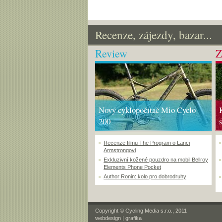
Recenze, zájezdy, bazar...
Review
Z
Nový cyklopočítač Mio Cyclo
200
Recenze filmu The Program o Lanci
Armstrongovi
Exkluzivní kožené pouzdro na mobil Bellroy
Elements Phone Pocket
Author Ronin: kolo pro dobrodruhy
Copyright © Cycling Media s.r.o., 2011
webdesign
|
grafika