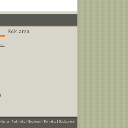
Reklama
bai
d
eklama
|
Podmínky
|
Soukromí
|
Kontakty
|
Spolupráce