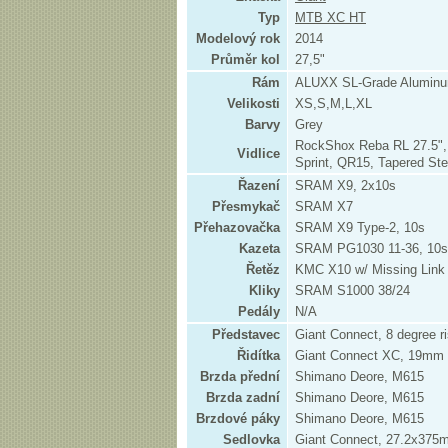
Typ
MTB XC HT
Modelový rok
2014
Průměr kol
27,5"
Rám
ALUXX SL-Grade Alumin
Velikosti
XS,S,M,L,XL
Barvy
Grey
RockShox Reba RL 27.5",
Vidlice
Sprint, QR15, Tapered Ste
Řazení
SRAM X9, 2x10s
Přesmykač
SRAM X7
Přehazovačka
SRAM X9 Type-2, 10s
Kazeta
SRAM PG1030 11-36, 10s
Řetěz
KMC X10 w/ Missing Link
Kliky
SRAM S1000 38/24
Pedály
N/A
Představec
Giant Connect, 8 degree r
Řidítka
Giant Connect XC, 19mm 
Brzda přední
Shimano Deore, M615
Brzda zadní
Shimano Deore, M615
Brzdové páky
Shimano Deore, M615
Sedlovka
Giant Connect, 27.2x375