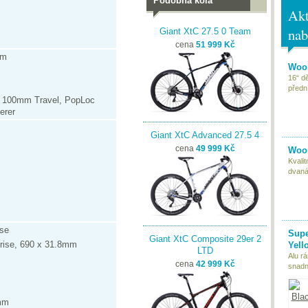
Podobná kola
Akt
nab
Giant XtC 27.5 0 Team
cena
51 999 Kč
um
Woom
16“ d
předn
 100mm Travel, PopLoc
erer
Giant XtC Advanced 27.5 4
cena
49 999 Kč
Woom
Kvali
dvaná
ise
Supe
Giant XtC Composite 29er 2
rise, 690 x 31.8mm
Yell
LTD
Alu r
cena
42 999 Kč
snadn
mm