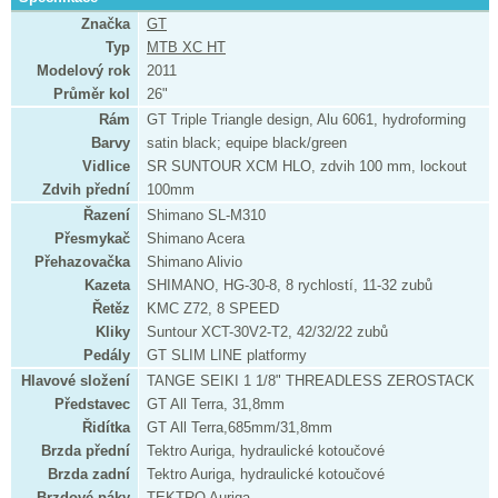
Značka
GT
Typ
MTB XC HT
Modelový rok
2011
Průměr kol
26"
Rám
GT Triple Triangle design, Alu 6061, hydroforming
Barvy
satin black; equipe black/green
Vidlice
SR SUNTOUR XCM HLO, zdvih 100 mm, lockout
Zdvih přední
100mm
Řazení
Shimano SL-M310
Přesmykač
Shimano Acera
Přehazovačka
Shimano Alivio
Kazeta
SHIMANO, HG-30-8, 8 rychlostí, 11-32 zubů
Řetěz
KMC Z72, 8 SPEED
Kliky
Suntour XCT-30V2-T2, 42/32/22 zubů
Pedály
GT SLIM LINE platformy
Hlavové složení
TANGE SEIKI 1 1/8" THREADLESS ZEROSTACK
Představec
GT All Terra, 31,8mm
Řidítka
GT All Terra,685mm/31,8mm
Brzda přední
Tektro Auriga, hydraulické kotoučové
Brzda zadní
Tektro Auriga, hydraulické kotoučové
Brzdové páky
TEKTRO Auriga