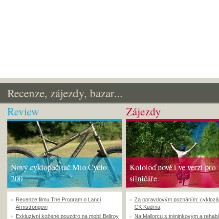
Recenze, zájezdy, bazar...
Review
Zájezdy
Nový cyklopočítač Mio Cyclo
Kololoď nově i ve verzi pro
200
silničáře
Recenze filmu The Program o Lanci
Za opravdovým poznáním: cyklozá
Armstrongovi
CK Kudrna
Exkluzivní kožené pouzdro na mobil Bellroy
Na Mallorcu s tréninkovým a rehabi