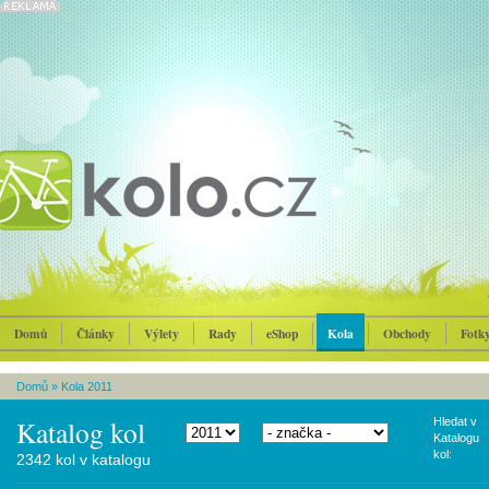
Domů
Články
Výlety
Rady
eShop
Kola
Obchody
Fotk
Domů
»
Kola 2011
Katalog kol
Hledat v
Katalogu
kol:
2342 kol v katalogu