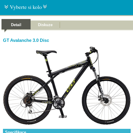
Vyberte si kolo
Detail
Diskuze
GT Avalanche 3.0 Disc
Specifikace