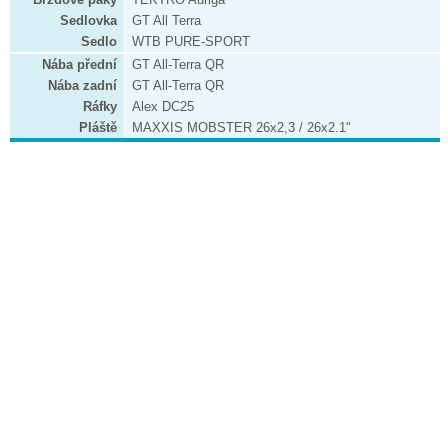
Sedlovka
GT All Terra
Sedlo
WTB PURE-SPORT
Nába přední
GT All-Terra QR
Nába zadní
GT All-Terra QR
Ráfky
Alex DC25
Pláště
MAXXIS MOBSTER 26x2,3 / 26x2.1"