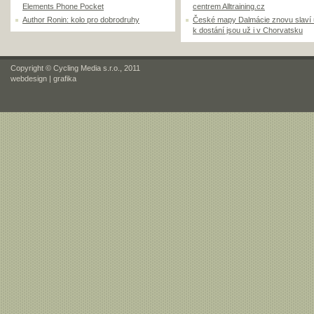
Elements Phone Pocket
centrem Alltraining.cz
Author Ronin: kolo pro dobrodruhy
České mapy Dalmácie znovu slaví
k dostání jsou už i v Chorvatsku
Copyright © Cycling Media s.r.o., 2011
webdesign
|
grafika