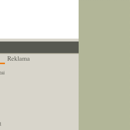
Reklama
bai
d