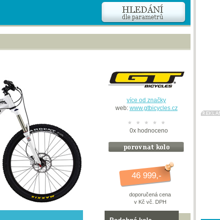
více od značky
web:
www.gtbicycles.cz
0
x
hodnoceno
46 999,-
doporučená cena
v Kč vč. DPH