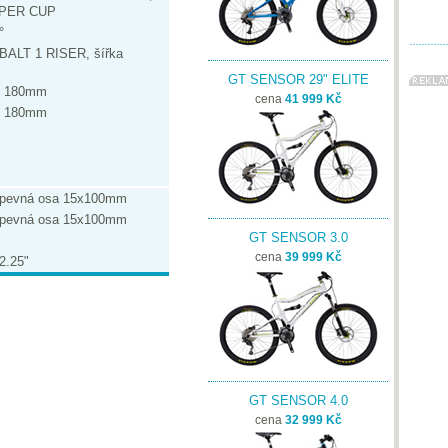
PPER CUP
°
LT 1 RISER, šířka
GT SENSOR 29" ELITE
e 180mm
cena
41 999 Kč
e 180mm
 pevná osa 15x100mm
 pevná osa 15x100mm
GT SENSOR 3.0
cena
39 999 Kč
2.25"
GT SENSOR 4.0
cena
32 999 Kč