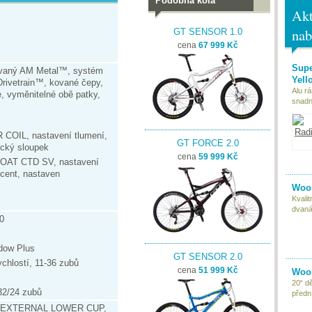
Podobná kola
Akt
nab
GT SENSOR 1.0
cena
67 999 Kč
Supe
vaný AM Metal™, systém
Yell
Drivetrain™, kované čepy,
Alu r
e, vyměnitelné obě patky,
snadn
IL, nastavení tlumení,
GT FORCE 2.0
cký sloupek
cena
59 999 Kč
AT CTD SV, nastavení
escent, nastaven
Woom
Kvali
dvaná
0
ow Plus
GT SENSOR 2.0
lostí, 11-36 zubů
cena
51 999 Kč
Woom
20“ d
2/24 zubů
předn
" EXTERNAL LOWER CUP,