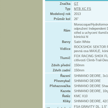
Značka
GT
Typ
MTB XC FS
Modelový rok
2013
Průměr kol
26"
Monocoque/Hydroformo
odpružení Independent 
Rám
střed a uchycení tlumič
kónická hl
Barvy
Satin White
ROCKSHOX SEKTOR R CO
Vidlice
pevná osa MAXLE, kóni
FOX RACING SHOX FLO
Tlumič
citlivosti Climb-Trail-D
Zdvih přední
150mm
Zdvih zadní
150mm
Řazení
SHIMANO DEORE, 3x1
Přesmykač
SHIMANO DEORE
Přehazovačka
SHIMANO DEORE Shad
Kazeta
SHIMANO DEORE, 10rych
Řetěz
KMC X10
Kliky
SHIMANO DEORE, 42/3
FSA GRAVITY DL, 1.5