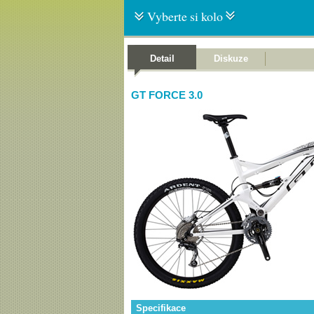
Vyberte si kolo
Detail
Diskuze
GT FORCE 3.0
Specifikace