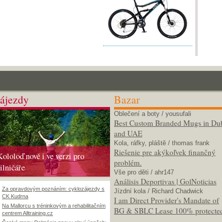
ájezdy
Bazar
Oblečení a boty
/ yousufali
Best Custom Branded Mugs in Du
and UAE
Kola, ráfky, pláště
/ thomas frank
Riešenie pre akýkoľvek finančný
Kololoď nově i ve verzi pro
problém.
silničáře
Vše pro děti
/ ahr147
Análisis Deportivas | GolNoticias
Za opravdovým poznáním: cyklozájezdy s
Jízdní kola
/ Richard Chadwick
CK Kudrna
I am Direct Provider's Mandate of
Na Mallorcu s tréninkovým a rehabilitačním
BG & SBLC Lease 100% protecte
centrem Alltraining.cz