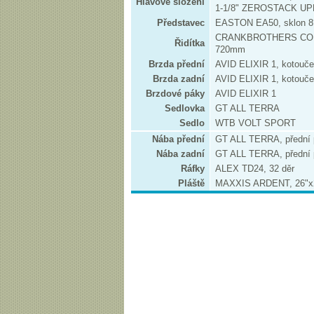
Hlavové složení
1-1/8" ZEROSTACK U
Představec
EASTON EA50, sklon 8
CRANKBROTHERS COBA
Řidítka
720mm
Brzda přední
AVID ELIXIR 1, kotouč
Brzda zadní
AVID ELIXIR 1, kotouč
Brzdové páky
AVID ELIXIR 1
Sedlovka
GT ALL TERRA
Sedlo
WTB VOLT SPORT
Nába přední
GT ALL TERRA, přední
Nába zadní
GT ALL TERRA, přední
Ráfky
ALEX TD24, 32 děr
Pláště
MAXXIS ARDENT, 26"x