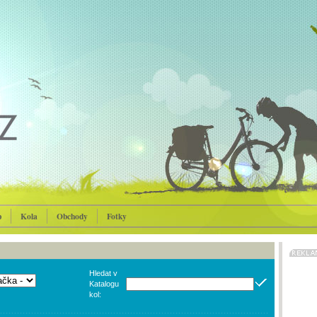
p
Kola
Obchody
Fotky
Hledat v
Katalogu
kol: