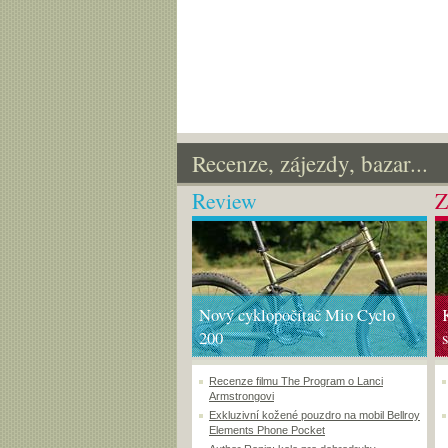
Recenze, zájezdy, bazar...
Review
Z
Nový cyklopočítač Mio Cyclo
200
Recenze filmu The Program o Lanci
Armstrongovi
Exkluzivní kožené pouzdro na mobil Bellroy
Elements Phone Pocket