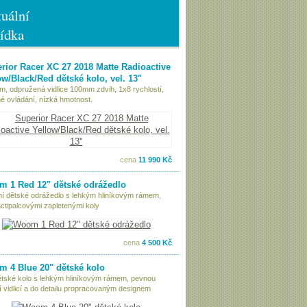
uální
ídka
rior Racer XC 27 2018 Matte Radioactive
ow/Black/Red dětské kolo, vel. 13"
ám, odpružená vidlice 100mm zdvih, 1x8 rychlostí,
é ovládání, nízká hmotnost.
cena
11 990 Kč
 1 Red 12" dětské odrážedlo
tní dětské odrážedlo s lehkým hliníkovým rámem,
ctipalcovými zapletenými koly
cena
4 500 Kč
 4 Blue 20" dětské kolo
ětské kolo s lehkým hliníkovým rámem, pevnou
í vidlicí a do detailu propracovaným designem