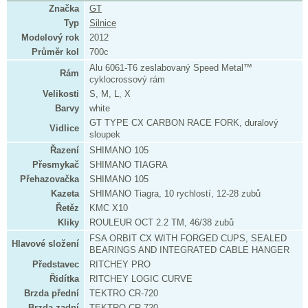
Značka
GT
Typ
Silnice
Modelový rok
2012
Průměr kol
700c
Alu 6061-T6 zeslabovaný Speed Metal™
Rám
cyklocrossový rám
Velikosti
S, M, L, X
Barvy
white
GT TYPE CX CARBON RACE FORK, duralový
Vidlice
sloupek
Řazení
SHIMANO 105
Přesmykač
SHIMANO TIAGRA
Přehazovačka
SHIMANO 105
Kazeta
SHIMANO Tiagra, 10 rychlostí, 12-28 zubů
Řetěz
KMC X10
Kliky
ROULEUR OCT 2.2 TM, 46/38 zubů
FSA ORBIT CX WITH FORGED CUPS, SEALED
Hlavové složení
BEARINGS AND INTEGRATED CABLE HANGER
Představec
RITCHEY PRO
Řidítka
RITCHEY LOGIC CURVE
Brzda přední
TEKTRO CR-720
Brzda zadní
TEKTRO CR-720