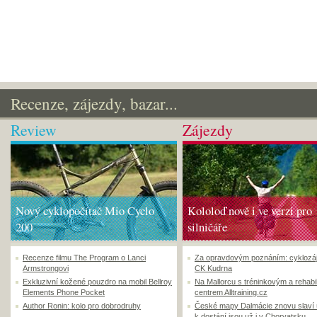
Recenze, zájezdy, bazar...
Review
Zájezdy
Nový cyklopočítač Mio Cyclo
Kololoď nově i ve verzi pro
200
silničáře
Recenze filmu The Program o Lanci
Za opravdovým poznáním: cyklozá
Armstrongovi
CK Kudrna
Exkluzivní kožené pouzdro na mobil Bellroy
Na Mallorcu s tréninkovým a rehabi
Elements Phone Pocket
centrem Alltraining.cz
Author Ronin: kolo pro dobrodruhy
České mapy Dalmácie znovu slaví
k dostání jsou už i v Chorvatsku