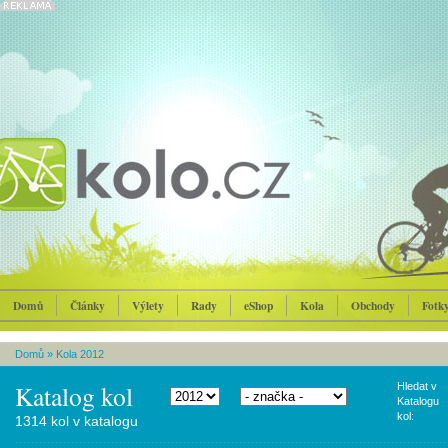
Domů
Články
Výlety
Rady
eShop
Kola
Obchody
Fotk
Domů
»
Kola 2012
Katalog kol
Hledat v
Katalogu
kol:
1314 kol v katalogu