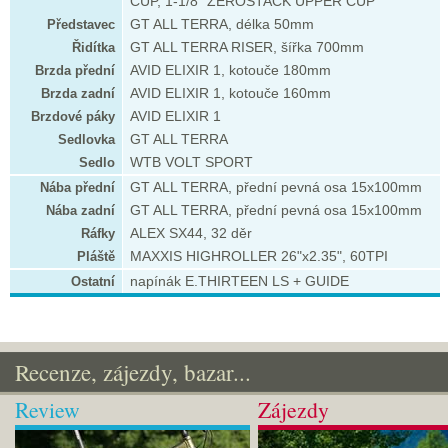
CUP, 1-1/8" ZEROSTACK UPPER CUP
Představec
GT ALL TERRA, délka 50mm
Řidítka
GT ALL TERRA RISER, šířka 700mm
Brzda přední
AVID ELIXIR 1, kotouče 180mm
Brzda zadní
AVID ELIXIR 1, kotouče 160mm
Brzdové páky
AVID ELIXIR 1
Sedlovka
GT ALL TERRA
Sedlo
WTB VOLT SPORT
Nába přední
GT ALL TERRA, přední pevná osa 15x100mm
Nába zadní
GT ALL TERRA, přední pevná osa 15x100mm
Ráfky
ALEX SX44, 32 děr
Pláště
MAXXIS HIGHROLLER 26"x2.35", 60TPI
Ostatní
napínák E.THIRTEEN LS + GUIDE
Recenze, zájezdy, bazar...
Review
Zájezdy