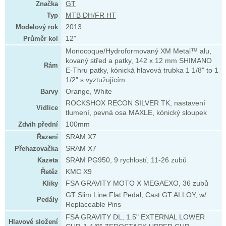
Značka
GT
Typ
MTB DH/FR HT
Modelový rok
2013
Průměr kol
12"
Monocoque/Hydroformovaný XM Metal™ alu,
kovaný střed a patky, 142 x 12 mm SHIMANO
Rám
E-Thru patky, kónická hlavová trubka 1 1/8" to 1
1/2" s vyztužujícím
Barvy
Orange, White
ROCKSHOX RECON SILVER TK, nastavení
Vidlice
tlumení, pevná osa MAXLE, kónický sloupek
Zdvih přední
100mm
Řazení
SRAM X7
Přehazovačka
SRAM X7
Kazeta
SRAM PG950, 9 rychlostí, 11-26 zubů
Řetěz
KMC X9
Kliky
FSA GRAVITY MOTO X MEGAEXO, 36 zubů
GT Slim Line Flat Pedal, Cast GT ALLOY, w/
Pedály
Replaceable Pins
FSA GRAVITY DL, 1.5" EXTERNAL LOWER
Hlavové složení