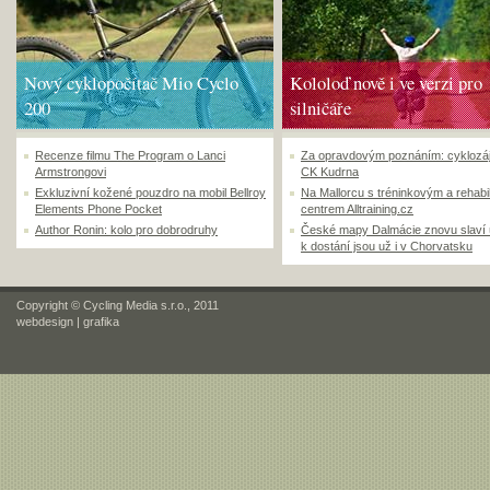
Nový cyklopočítač Mio Cyclo
Kololoď nově i ve verzi pro
200
silničáře
Recenze filmu The Program o Lanci
Za opravdovým poznáním: cyklozá
Armstrongovi
CK Kudrna
Exkluzivní kožené pouzdro na mobil Bellroy
Na Mallorcu s tréninkovým a rehabi
Elements Phone Pocket
centrem Alltraining.cz
Author Ronin: kolo pro dobrodruhy
České mapy Dalmácie znovu slaví
k dostání jsou už i v Chorvatsku
Copyright © Cycling Media s.r.o., 2011
webdesign
|
grafika