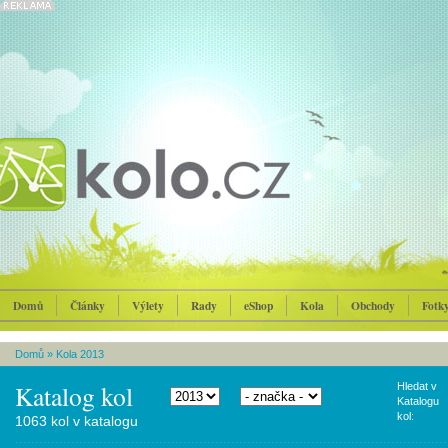
Domů
Články
Výlety
Rady
eShop
Kola
Obchody
Fotk
Domů
»
Kola 2013
Katalog kol
Hledat v
Katalogu
kol:
1063 kol v katalogu