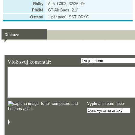
Ráfky
Alex G303, 32/36 děr
Pláště
GT Air Bags, 2.1"
Ostatní
1 pár pegů, SST ORYG
Diskuze
Vlož svůj komentář:
Vyplň antispam nebo