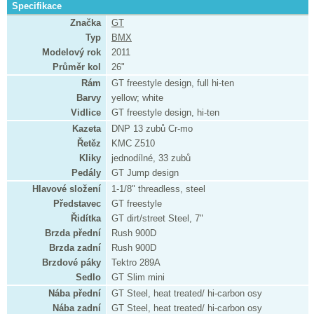
Specifikace
Značka
GT
Typ
BMX
Modelový rok
2011
Průměr kol
26"
Rám
GT freestyle design, full hi-ten
Barvy
yellow; white
Vidlice
GT freestyle design, hi-ten
Kazeta
DNP 13 zubů Cr-mo
Řetěz
KMC Z510
Kliky
jednodílné, 33 zubů
Pedály
GT Jump design
Hlavové složení
1-1/8" threadless, steel
Představec
GT freestyle
Řidítka
GT dirt/street Steel, 7"
Brzda přední
Rush 900D
Brzda zadní
Rush 900D
Brzdové páky
Tektro 289A
Sedlo
GT Slim mini
Nába přední
GT Steel, heat treated/ hi-carbon osy
Nába zadní
GT Steel, heat treated/ hi-carbon osy