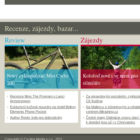
Recenze, zájezdy, bazar...
Review
Zájezdy
Nový cyklopočítač Mio Cyclo
Kololoď nově i ve verzi pro
200
silničáře
Recenze filmu The Program o Lanci
Za opravdovým poznáním: cyklozá
Armstrongovi
CK Kudrna
Exkluzivní kožené pouzdro na mobil Bellroy
Na Mallorcu s tréninkovým a rehabi
Elements Phone Pocket
centrem Alltraining.cz
Author Ronin: kolo pro dobrodruhy
České mapy Dalmácie znovu slaví
k dostání jsou už i v Chorvatsku
Copyright © Cycling Media s.r.o., 2011