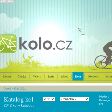
Domů
Články
Výlety
Rady
eShop
Kola
Obchody
Fotk
Domů
»
Kola 2011
Katalog kol
Hledat v
Katalogu
kol:
2342 kol v katalogu