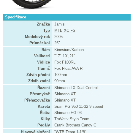
Specifikace
Značka
Jamis
Typ
MTB XC FS
Modelový rok
2005
Průměr kol
26"
Rám
Kinesium/Karbon
Velikosti
"17",19",21"
Vidlice
Fox F100RL
Tlumič
Fox Float AVA R
Zdvih přední
100mm
Zdvih zadní
90mm
Řazení
Shimano LX Dual Control
Přesmykač
Shimano XT
Přehazovačka
Shimano XT
Kazeta
Sram PG 950 11-32 9 speed
Řetěz
Shimano HG-93
Kliky
TruVativ Stylo Team
Pedály
Crank Brothers Candy C
Hlavové složení
"WTB Team 1-1/8"