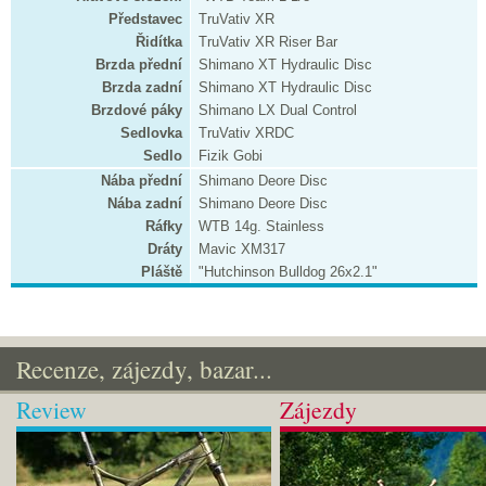
Představec
TruVativ XR
Řidítka
TruVativ XR Riser Bar
Brzda přední
Shimano XT Hydraulic Disc
Brzda zadní
Shimano XT Hydraulic Disc
Brzdové páky
Shimano LX Dual Control
Sedlovka
TruVativ XRDC
Sedlo
Fizik Gobi
Nába přední
Shimano Deore Disc
Nába zadní
Shimano Deore Disc
Ráfky
WTB 14g. Stainless
Dráty
Mavic XM317
Pláště
"Hutchinson Bulldog 26x2.1"
Recenze, zájezdy, bazar...
Review
Zájezdy