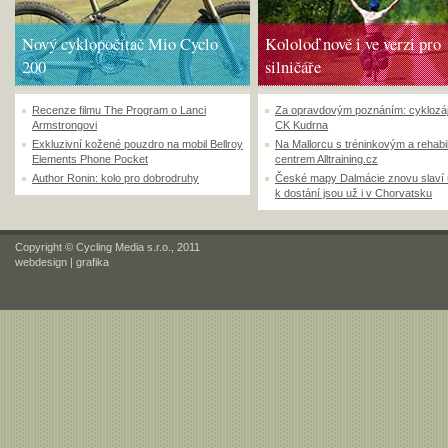
Nový cyklopočítač Mio Cyclo
Kololoď nově i ve verzi pro
200
silničáře
Recenze filmu The Program o Lanci
Za opravdovým poznáním: cyklozá
Armstrongovi
CK Kudrna
Exkluzivní kožené pouzdro na mobil Bellroy
Na Mallorcu s tréninkovým a rehabi
Elements Phone Pocket
centrem Alltraining.cz
Author Ronin: kolo pro dobrodruhy
České mapy Dalmácie znovu slaví
k dostání jsou už i v Chorvatsku
Copyright © Cycling Media s.r.o., 2011
webdesign
|
grafika