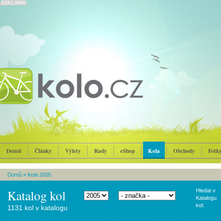
Domů
Články
Výlety
Rady
eShop
Kola
Obchody
Fotk
Domů
»
Kola 2005
Katalog kol
Hledat v
Katalogu
kol:
1131 kol v katalogu