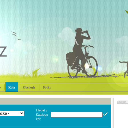
p
Kola
Obchody
Fotky
Hledat v
Katalogu
kol: