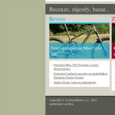
Recenze, zájezdy, bazar...
Review
Z
Nový cyklopočítač Mio Cyclo
200
Recenze filmu The Program o Lanci
Armstrongovi
Exkluzivní kožené pouzdro na mobil Bellroy
Elements Phone Pocket
Author Ronin: kolo pro dobrodruhy
Copyright © Cycling Media s.r.o., 2011
webdesign
|
grafika