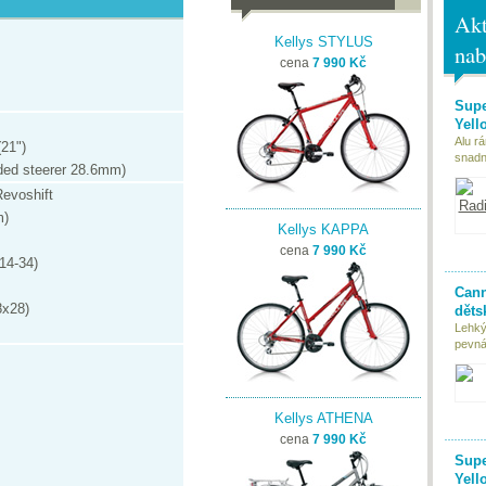
Akt
Kellys STYLUS
nab
cena
7 990 Kč
Supe
Yell
Alu r
21")
snadn
aded steerer 28.6mm)
evoshift
m)
Kellys KAPPA
cena
7 990 Kč
14-34)
Cann
8x28)
děts
Lehký
pevná 
Kellys ATHENA
cena
7 990 Kč
Supe
Yell