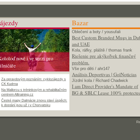
ájezdy
Bazar
Oblečení a boty
/ yousufali
Best Custom Branded Mugs in Du
and UAE
Kola, ráfky, pláště
/ thomas frank
Riešenie pre akýkoľvek finančný
Kololoď nově i ve verzi pro
problém.
silničáře
Vše pro děti
/ ahr147
Análisis Deportivas | GolNoticias
Za opravdovým poznáním: cyklozájezdy s
Jízdní kola
/ Richard Chadwick
CK Kudrna
I am Direct Provider's Mandate of
Na Mallorcu s tréninkovým a rehabilitačním
BG & SBLC Lease 100% protecte
centrem Alltraining.cz
České mapy Dalmácie znovu slaví úspěch:
k dostání jsou už i v Chorvatsku
R