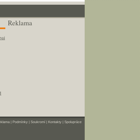
Reklama
bai
d
eklama
|
Podmínky
|
Soukromí
|
Kontakty
|
Spolupráce