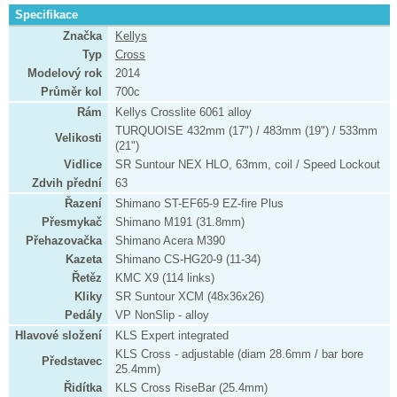
Specifikace
Značka
Kellys
Typ
Cross
Modelový rok
2014
Průměr kol
700c
Rám
Kellys Crosslite 6061 alloy
TURQUOISE 432mm (17") / 483mm (19") / 533mm
Velikosti
(21")
Vidlice
SR Suntour NEX HLO, 63mm, coil / Speed Lockout
Zdvih přední
63
Řazení
Shimano ST-EF65-9 EZ-fire Plus
Přesmykač
Shimano M191 (31.8mm)
Přehazovačka
Shimano Acera M390
Kazeta
Shimano CS-HG20-9 (11-34)
Řetěz
KMC X9 (114 links)
Kliky
SR Suntour XCM (48x36x26)
Pedály
VP NonSlip - alloy
Hlavové složení
KLS Expert integrated
KLS Cross - adjustable (diam 28.6mm / bar bore
Představec
25.4mm)
Řidítka
KLS Cross RiseBar (25.4mm)