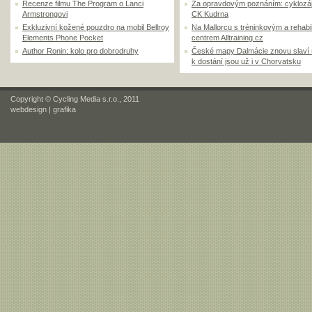
Recenze filmu The Program o Lanci
Za opravdovým poznáním: cyklozá
Armstrongovi
CK Kudrna
Exkluzivní kožené pouzdro na mobil Bellroy
Na Mallorcu s tréninkovým a rehabi
Elements Phone Pocket
centrem Alltraining.cz
Author Ronin: kolo pro dobrodruhy
České mapy Dalmácie znovu slaví
k dostání jsou už i v Chorvatsku
Copyright © Cycling Media s.r.o., 2011
webdesign
|
grafika