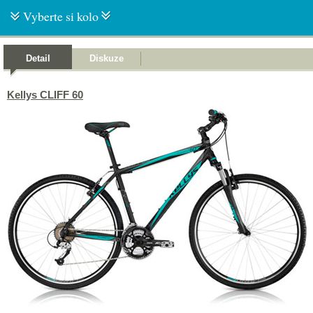
Vyberte si kolo
Detail
Diskuze
Kellys CLIFF 60