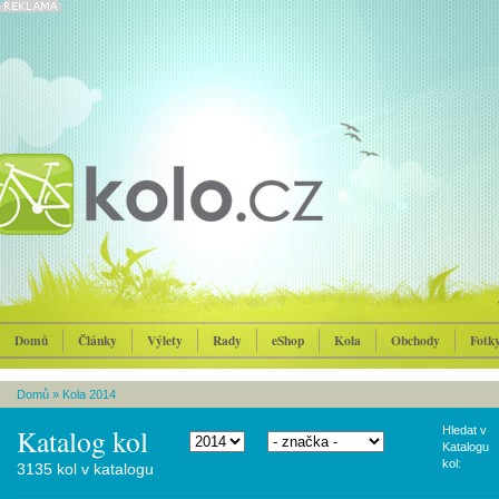
Domů
Články
Výlety
Rady
eShop
Kola
Obchody
Fotk
Domů
»
Kola 2014
Katalog kol
Hledat v
Katalogu
kol:
3135 kol v katalogu