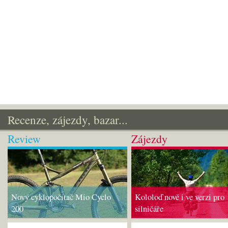
Recenze, zájezdy, bazar...
Review
Zájezdy
Nový cyklopočítač Mio Cyclo
Kololoď nově i ve verzi pro
200
silničáře