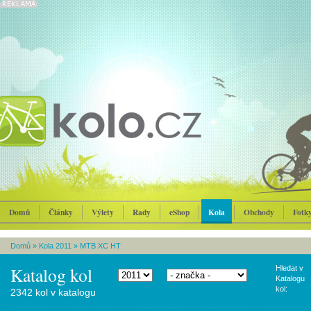
Domů
Články
Výlety
Rady
eShop
Kola
Obchody
Fotk
Domů
»
Kola 2011
»
MTB XC HT
Katalog kol
Hledat v
Katalogu
kol:
2342 kol v katalogu