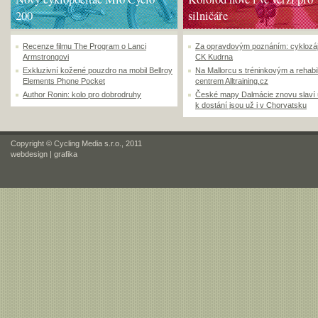
200
silničáře
Recenze filmu The Program o Lanci
Za opravdovým poznáním: cyklozá
Armstrongovi
CK Kudrna
Exkluzivní kožené pouzdro na mobil Bellroy
Na Mallorcu s tréninkovým a rehabi
Elements Phone Pocket
centrem Alltraining.cz
Author Ronin: kolo pro dobrodruhy
České mapy Dalmácie znovu slaví
k dostání jsou už i v Chorvatsku
Copyright © Cycling Media s.r.o., 2011
webdesign
|
grafika