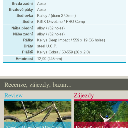
Brzda zadní
Apse
Brzdové páky
Apse
Sedlovka
Kalloy / (diam 27.2mm)
Sedlo
KBIX DriveLine / PRO-Comp
Nába přední
alloy / (32 holes)
Nába zadní
alloy / (32 holes)
Ráfky
Kellys Deep Impact / 559 x 19 (36 holes)
Dráty
steel U.C.P.
Pláště
Kellys Cobra / 50-559 (26 x 2.0)
Hmotnost
12,90 (445mm)
Recenze, zájezdy, bazar...
Review
Zájezdy
Nový cyklopočítač Mio Cyclo
Kololoď nově i ve verzi pro