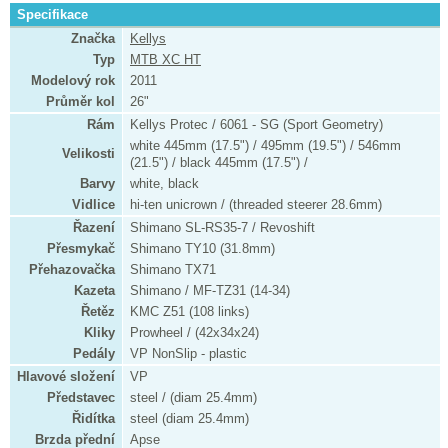
Specifikace
Značka
Kellys
Typ
MTB XC HT
Modelový rok
2011
Průměr kol
26"
Rám
Kellys Protec / 6061 - SG (Sport Geometry)
white 445mm (17.5") / 495mm (19.5") / 546mm
Velikosti
(21.5") / black 445mm (17.5") /
Barvy
white, black
Vidlice
hi-ten unicrown / (threaded steerer 28.6mm)
Řazení
Shimano SL-RS35-7 / Revoshift
Přesmykač
Shimano TY10 (31.8mm)
Přehazovačka
Shimano TX71
Kazeta
Shimano / MF-TZ31 (14-34)
Řetěz
KMC Z51 (108 links)
Kliky
Prowheel / (42x34x24)
Pedály
VP NonSlip - plastic
Hlavové složení
VP
Představec
steel / (diam 25.4mm)
Řidítka
steel (diam 25.4mm)
Brzda přední
Apse