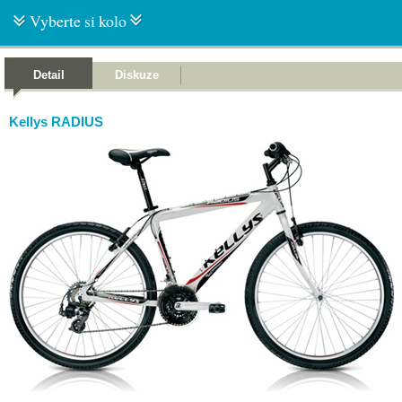
Vyberte si kolo
Detail
Diskuze
Kellys RADIUS