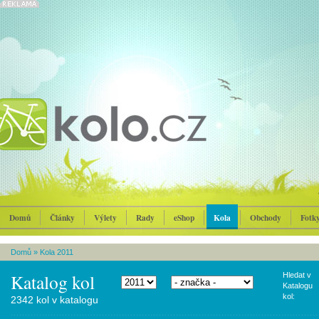
Domů
Články
Výlety
Rady
eShop
Kola
Obchody
Fotk
Domů
»
Kola 2011
Katalog kol
Hledat v
Katalogu
kol:
2342 kol v katalogu