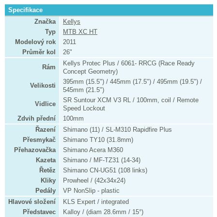
Specifikace
Značka
Kellys
Typ
MTB XC HT
Modelový rok
2011
Průměr kol
26"
Kellys Protec Plus / 6061- RRCG (Race Ready
Rám
Concept Geometry)
395mm (15.5") / 445mm (17.5") / 495mm (19.5") /
Velikosti
545mm (21.5")
SR Suntour XCM V3 RL / 100mm, coil / Remote
Vidlice
Speed Lockout
Zdvih přední
100mm
Řazení
Shimano (11) / SL-M310 Rapidfire Plus
Přesmykač
Shimano TY10 (31.8mm)
Přehazovačka
Shimano Acera M360
Kazeta
Shimano / MF-TZ31 (14-34)
Řetěz
Shimano CN-UG51 (108 links)
Kliky
Prowheel / (42x34x24)
Pedály
VP NonSlip - plastic
Hlavové složení
KLS Expert / integrated
Představec
Kalloy / (diam 28.6mm / 15°)