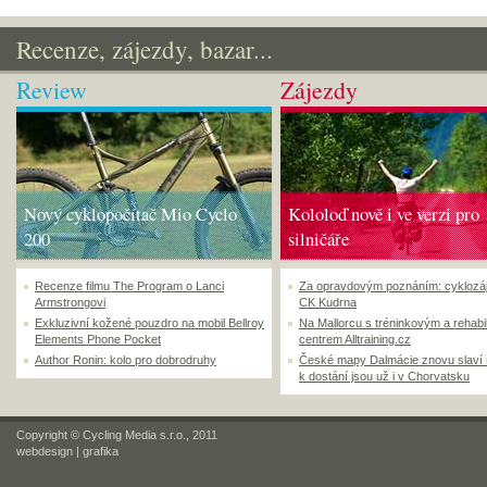
Recenze, zájezdy, bazar...
Review
Zájezdy
Nový cyklopočítač Mio Cyclo
Kololoď nově i ve verzi pro
200
silničáře
Recenze filmu The Program o Lanci
Za opravdovým poznáním: cyklozá
Armstrongovi
CK Kudrna
Exkluzivní kožené pouzdro na mobil Bellroy
Na Mallorcu s tréninkovým a rehabi
Elements Phone Pocket
centrem Alltraining.cz
Author Ronin: kolo pro dobrodruhy
České mapy Dalmácie znovu slaví
k dostání jsou už i v Chorvatsku
Copyright © Cycling Media s.r.o., 2011
webdesign
|
grafika