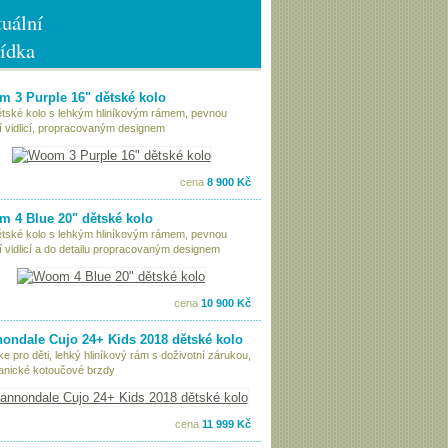
uální
ídka
 3 Purple 16" dětské kolo
ětské kolo s lehkým hliníkovým rámem, pevnou
í vidlicí, propracovaným designem
cena
8 900 Kč
 4 Blue 20" dětské kolo
ětské kolo s lehkým hliníkovým rámem, pevnou
í vidlicí a do detailu propracovaným designem
cena
10 900 Kč
ondale Cujo 24+ Kids 2018 dětské kolo
ke pro děti, lehký hliníkový rám s doživotní zárukou,
nické kotoučové brzdy
cena
11 999 Kč