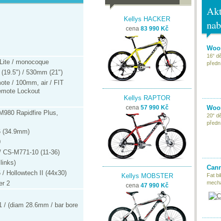
Akt
Kellys HACKER
nab
cena
83 990 Kč
Woom
16“ d
Lite / monocoque
předn
(19.5") / 530mm (21")
ote / 100mm, air / FIT
emote Lockout
Kellys RAPTOR
Woom
cena
57 990 Kč
M980 Rapidfire Plus,
20“ d
předn
 (34.9mm)
0
/ CS-M771-10 (11-36)
inks)
Cann
/ Hollowtech II (44x30)
Kellys MOBSTER
Fat bi
er 2
mecha
cena
47 990 Kč
1 / (diam 28.6mm / bar bore