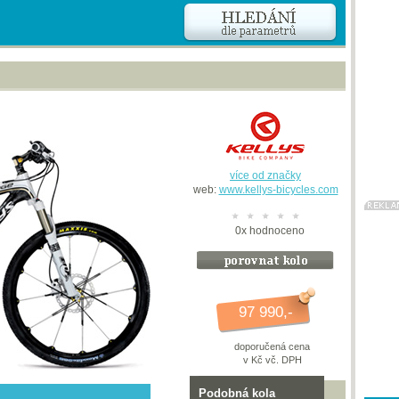
více od značky
web:
www.kellys-bicycles.com
0
x
hodnoceno
97 990,-
doporučená cena
v Kč vč. DPH
Podobná kola