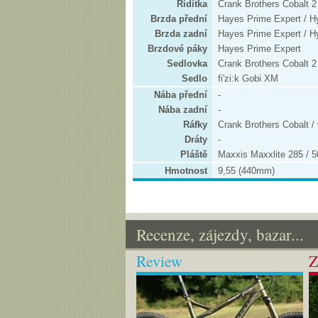
Řidítka
Crank Brothers Cobalt 
Brzda přední
Hayes Prime Expert / Hy
Brzda zadní
Hayes Prime Expert / Hy
Brzdové páky
Hayes Prime Expert
Sedlovka
Crank Brothers Cobalt 2
Sedlo
fi'zi:k Gobi XM
Nába přední
-
Nába zadní
-
Ráfky
Crank Brothers Cobalt /
Dráty
-
Pláště
Maxxis Maxxlite 285 / 50
Hmotnost
9,55 (440mm)
Recenze, zájezdy, bazar...
Review
Z