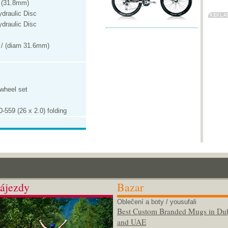
2 (31.8mm)
draulic Disc
draulic Disc
 / (diam 31.6mm)
 wheel set
-559 (26 x 2.0) folding
ájezdy
Bazar
Oblečení a boty
/ yousufali
Best Custom Branded Mugs in Du
and UAE