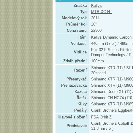
Značka
Kellys
Typ
MTB XC HT
Modelový rok
2011
Průměr kol
26"
Cena rámu
22900
Rám
Kellys Dynamic Carbon 
Velikosti
440mm (17.5") / 490mm 
Fox 32 F-Series Fit Rem
Vidlice
Damper Technology / R
Zdvih přední
100mm
Shimano XTR (11) / SL-
Řazení
20speed
Přesmykač
Shimano XTR (11) M986
Přehazovačka
Shimano XTR (11) M98
Kazeta
Shimano Deore XT (11) 
Řetěz
Shimano CN-HG74 (110 l
Kliky
Shimano XTR (11) M985 
Pedály
Crank Brothers Eggbeat
Hlavové složení
FSA Orbit Z
Crank Brothers Cobalt 1
Představec
31.8mm / 6°)