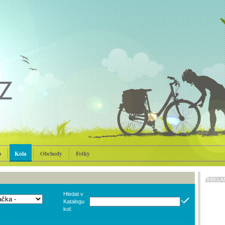
p
Kola
Obchody
Fotky
Hledat v
Katalogu
kol: