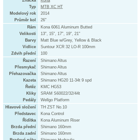
Značka
Kona
Typ
MTB XC HT
Modelový rok
2014
Průměr kol
26"
Rám
Kona 6061 Aluminum Butted
Velikosti
13", 15", 17", 19", 21"
Barvy
Matt Blue w/Grey, Yellow & Black
Vidlice
Suntour XCR 32 LO-R 100mm
Zdvih přední
100
Řazení
Shimano Altus
Přesmykač
Shimano Altus
Přehazovačka
Shimano Altus
Kazeta
Shimano HG20 11-34t 9 spd
Řetěz
KMC HG53
Kliky
SRAM S60022/32/44t
Pedály
Wellgo Platform
Hlavové složení
TH ZST No.10
Představec
Kona Control
Řidítka
Kona Aluminum Riser
Brzda přední
Shimano 160mm
Brzda zadní
Shimano 160mm
Brzdové páky
Shimano Hydraulic