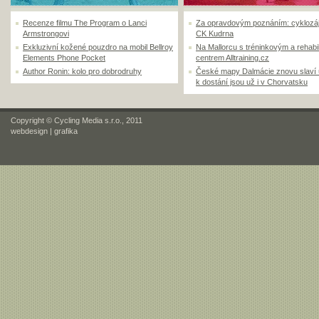
Recenze filmu The Program o Lanci
Za opravdovým poznáním: cyklozá
Armstrongovi
CK Kudrna
Exkluzivní kožené pouzdro na mobil Bellroy
Na Mallorcu s tréninkovým a rehabi
Elements Phone Pocket
centrem Alltraining.cz
Author Ronin: kolo pro dobrodruhy
České mapy Dalmácie znovu slaví
k dostání jsou už i v Chorvatsku
Copyright © Cycling Media s.r.o., 2011
webdesign
|
grafika