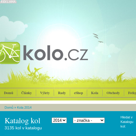
Domů
Články
Výlety
Rady
eShop
Kola
Obchody
Fotk
Domů
»
Kola 2014
Katalog kol
Hledat v
Katalogu
kol:
3135 kol v katalogu