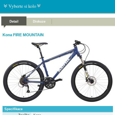
Vyberte si kolo
Detail
Diskuze
Kona FIRE MOUNTAIN
Specifikace