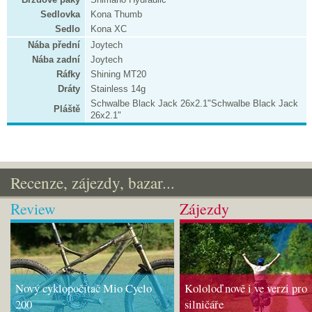
Sedlovka
Kona Thumb
Sedlo
Kona XC
Nába přední
Joytech
Nába zadní
Joytech
Ráfky
Shining MT20
Dráty
Stainless 14g
Schwalbe Black Jack 26x2.1"Schwalbe Black Jack
Pláště
26x2.1"
Recenze, zájezdy, bazar...
Review
Zájezdy
Nový cyklopočítač Mio Cyclo
Kololoď nově i ve verzi pro
200
silničáře