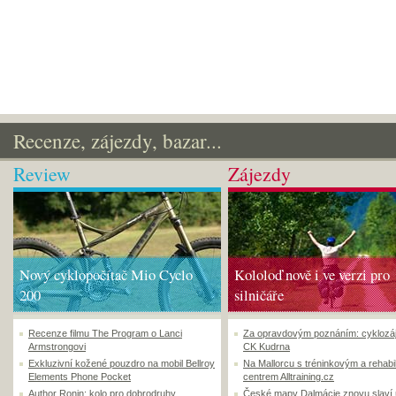
Recenze, zájezdy, bazar...
Review
Zájezdy
Nový cyklopočítač Mio Cyclo
Kololoď nově i ve verzi pro
200
silničáře
Recenze filmu The Program o Lanci
Za opravdovým poznáním: cyklozá
Armstrongovi
CK Kudrna
Exkluzivní kožené pouzdro na mobil Bellroy
Na Mallorcu s tréninkovým a rehabi
Elements Phone Pocket
centrem Alltraining.cz
Author Ronin: kolo pro dobrodruhy
České mapy Dalmácie znovu slaví