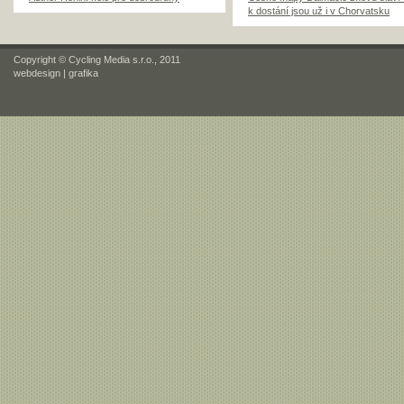
k dostání jsou už i v Chorvatsku
Copyright © Cycling Media s.r.o., 2011
webdesign
|
grafika