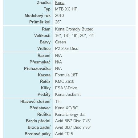
Značka
Kona
Typ
MTB XC HT
Modelový rok
2010
Průměr kol
26"
Rám
Kona Cromoly Butted
Velikosti
16", 18", 19", 20", 22"
Barvy
Green
Vidlice
P2 29er Disc
Řazení
N/A
Přesmykač
N/A
Přehazovačka
N/A
Kazeta
Formula 18T
Řetěz
KMC Z610
Kliky
FSA V-Drive
Pedály
Kona Jackshit
Hlavové složení
TH
Představec
Kona XC/BC
Řidítka
Kona Energy Bar
Brzda přední
Avid BB7 Disc 7"/6"
Brzda zadní
Avid BB7 Disc 7"/6"
Brzdové páky
Avid FR-5