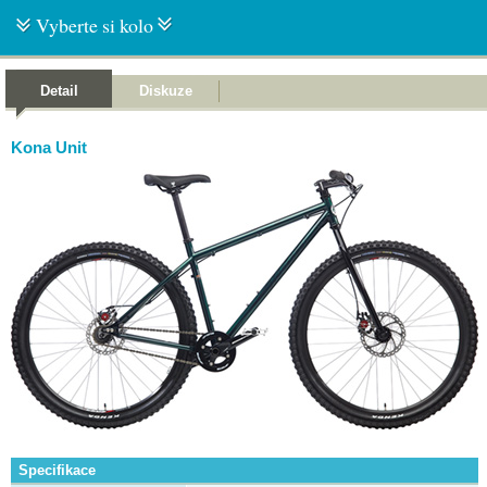
Vyberte si kolo
Detail
Diskuze
Kona Unit
Specifikace