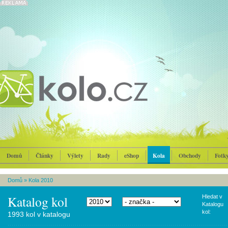
Domů
Články
Výlety
Rady
eShop
Kola
Obchody
Fotk
Domů
»
Kola 2010
Katalog kol
Hledat v
Katalogu
kol:
1993 kol v katalogu