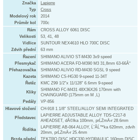
Značka
Lapierre
Typ
Cross
Modelový rok
2014
Průměr kol
700c
Rám
CROSS ALLOY 6061 DISC
Velikosti
53, 41, 48
Vidlice
SUNTOUR NEX4610 HLO 700C DISC
Zdvih přední
63 mm
Řazení
SHIMANO ALIVIO ST-M430 3x9 speed
Přesmykač
SHIMANO ACERA FD-M390 M3 31,8mm 63-66Â°
Přehazovačka
SHIMANO ALIVIO RD-M430 SGSL 9 speed
Kazeta
SHIMANO CS-HG30 9-speed 11-34T
Řetěz
KMC Z99 1/2"x 11/128" 6.6mm 9-speed
SHIMANO FC-M431 48X36X26 170mm with
Kliky
CHAINGUARD (175mm on M ,L)
Pedály
VP-856
Hlavové složení
CH-918 1.1/8" STEEL/ALLOY SEMI INTEGRATED
LAPIERRE ADJUSTABLE ALLOY TDS-C217-8
Představec
AHEADSET, dĂ©lka 100mm, prĹŻmÄ›r 28.6mm
LAPIERRE AB-064 ALLOY, ĹˇĂ­Ĺ™ka 620mm, zdvih
Řidítka
20mm, prĹŻmÄ›r 25.4mm
Brzda přední
TEKTRO DISC HDC330 HYDRAULIC 160mm DISC