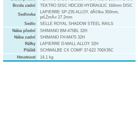
Brzda zadní
TEKTRO DISC HDC330 HYDRAULIC 160mm DISC
LAPIERRE SP-235 ALLOY, dĂ©lka 350mm,
Sedlovka
prĹŻmÄ›r 27.2mm
Sedlo
SELLE ROYAL SHADOW STEEL RAILS
Nába přední
SHIMANO BM-475BL 32H
Nába zadní
SHIMANO FH-M475 32H
Ráfky
LAPIERRE D-WALL ALLOY 32H
Pláště
SCHWALBE CX COMP 37-622 700X35C
Hmotnost
14,1 kg