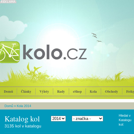
Domů
Články
Výlety
Rady
eShop
Kola
Obchody
Fotk
Domů
»
Kola 2014
Katalog kol
Hledat v
Katalogu
kol:
3135 kol v katalogu