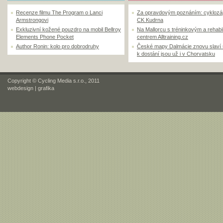
Recenze filmu The Program o Lanci
Za opravdovým poznáním: cyklozá
Armstrongovi
CK Kudrna
Exkluzivní kožené pouzdro na mobil Bellroy
Na Mallorcu s tréninkovým a rehabi
Elements Phone Pocket
centrem Alltraining.cz
Author Ronin: kolo pro dobrodruhy
České mapy Dalmácie znovu slaví
k dostání jsou už i v Chorvatsku
Copyright © Cycling Media s.r.o., 2011
webdesign
|
grafika