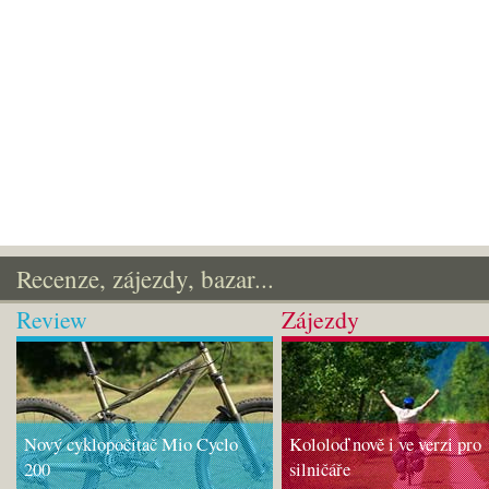
Recenze, zájezdy, bazar...
Review
Zájezdy
Nový cyklopočítač Mio Cyclo
Kololoď nově i ve verzi pro
200
silničáře