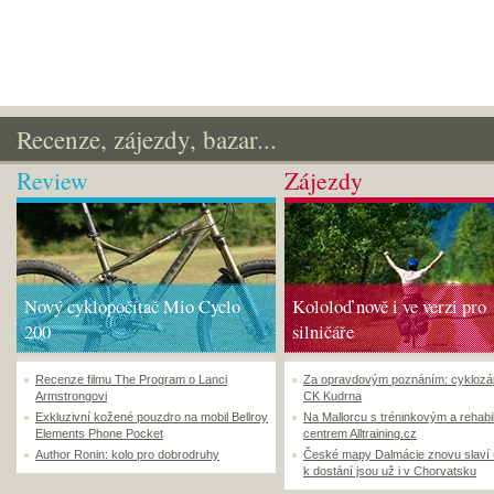
Recenze, zájezdy, bazar...
Review
Zájezdy
Nový cyklopočítač Mio Cyclo
Kololoď nově i ve verzi pro
200
silničáře
Recenze filmu The Program o Lanci
Za opravdovým poznáním: cyklozá
Armstrongovi
CK Kudrna
Exkluzivní kožené pouzdro na mobil Bellroy
Na Mallorcu s tréninkovým a rehabi
Elements Phone Pocket
centrem Alltraining.cz
Author Ronin: kolo pro dobrodruhy
České mapy Dalmácie znovu slaví
k dostání jsou už i v Chorvatsku