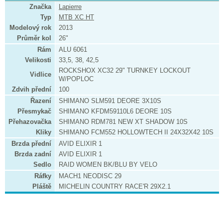
Značka
Lapierre
Typ
MTB XC HT
Modelový rok
2013
Průměr kol
26"
Rám
ALU 6061
Velikosti
33,5, 38, 42,5
ROCKSHOX XC32 29" TURNKEY LOCKOUT
Vidlice
W/POPLOC
Zdvih přední
100
Řazení
SHIMANO SLM591 DEORE 3X10S
Přesmykač
SHIMANO KFDM59110L6 DEORE 10S
Přehazovačka
SHIMANO RDM781 NEW XT SHADOW 10S
Kliky
SHIMANO FCM552 HOLLOWTECH II 24X32X42 10S
Brzda přední
AVID ELIXIR 1
Brzda zadní
AVID ELIXIR 1
Sedlo
RAID WOMEN BK/BLU BY VELO
Ráfky
MACH1 NEODISC 29
Pláště
MICHELIN COUNTRY RACE'R 29X2.1