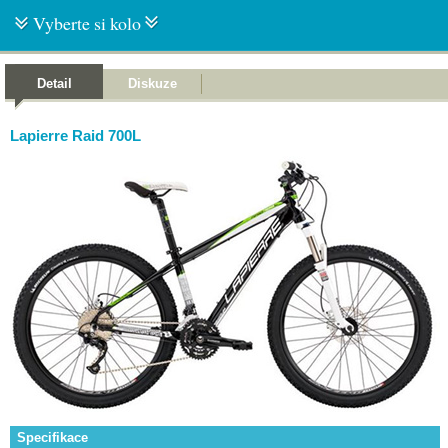
Vyberte si kolo
Detail
Diskuze
Lapierre Raid 700L
Specifikace