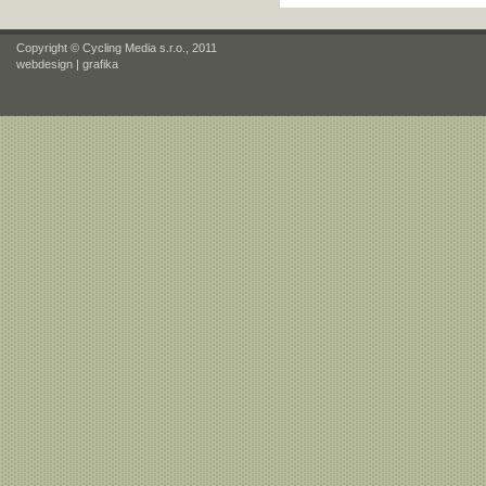
Copyright © Cycling Media s.r.o., 2011
webdesign
|
grafika