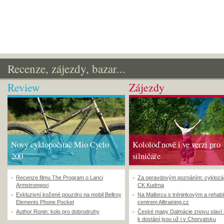
Recenze, zájezdy, bazar...
Review
Zájezdy
Nový cyklopočítač Mio Cyclo
Kololoď nově i ve verzi pro
200
silničáře
Recenze filmu The Program o Lanci
Za opravdovým poznáním: cyklozá
Armstrongovi
CK Kudrna
Exkluzivní kožené pouzdro na mobil Bellroy
Na Mallorcu s tréninkovým a rehabi
Elements Phone Pocket
centrem Alltraining.cz
Author Ronin: kolo pro dobrodruhy
České mapy Dalmácie znovu slaví
k dostání jsou už i v Chorvatsku