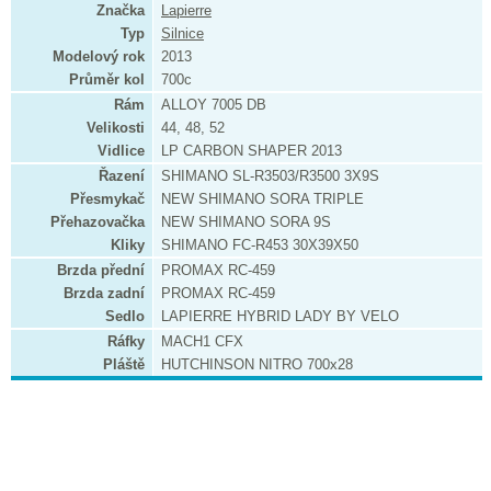
Značka
Lapierre
Typ
Silnice
Modelový rok
2013
Průměr kol
700c
Rám
ALLOY 7005 DB
Velikosti
44, 48, 52
Vidlice
LP CARBON SHAPER 2013
Řazení
SHIMANO SL-R3503/R3500 3X9S
Přesmykač
NEW SHIMANO SORA TRIPLE
Přehazovačka
NEW SHIMANO SORA 9S
Kliky
SHIMANO FC-R453 30X39X50
Brzda přední
PROMAX RC-459
Brzda zadní
PROMAX RC-459
Sedlo
LAPIERRE HYBRID LADY BY VELO
Ráfky
MACH1 CFX
Pláště
HUTCHINSON NITRO 700x28