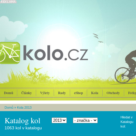
Domů
Články
Výlety
Rady
eShop
Kola
Obchody
Fotk
Domů
»
Kola 2013
Katalog kol
Hledat v
Katalogu
kol:
1063 kol v katalogu