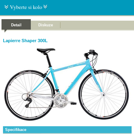
Vyberte si kolo
Detail
Diskuze
Lapierre Shaper 300L
Specifikace