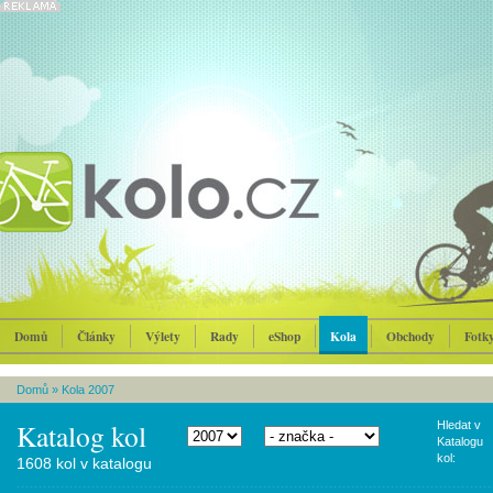
Domů
Články
Výlety
Rady
eShop
Kola
Obchody
Fotk
Domů
»
Kola 2007
Katalog kol
Hledat v
Katalogu
kol:
1608 kol v katalogu