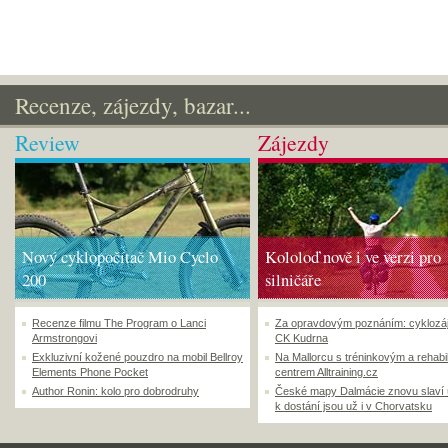
Recenze, zájezdy, bazar...
Review
Zájezdy
Nový cyklopočítač Mio Cyclo
Kololoď nově i ve verzi pro
200
silničáře
Recenze filmu The Program o Lanci
Za opravdovým poznáním: cyklozá
Armstrongovi
CK Kudrna
Exkluzivní kožené pouzdro na mobil Bellroy
Na Mallorcu s tréninkovým a rehabi
Elements Phone Pocket
centrem Alltraining.cz
Author Ronin: kolo pro dobrodruhy
České mapy Dalmácie znovu slaví
k dostání jsou už i v Chorvatsku