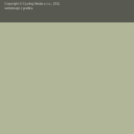
Copyright © Cycling Media s.r.o., 2011
webdesign
|
grafika