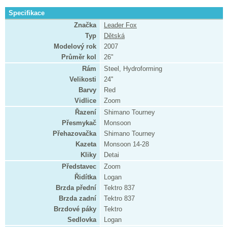
Specifikace
Značka
Leader Fox
Typ
Dětská
Modelový rok
2007
Průměr kol
26"
Rám
Steel, Hydroforming
Velikosti
24''
Barvy
Red
Vidlice
Zoom
Řazení
Shimano Tourney
Přesmykač
Monsoon
Přehazovačka
Shimano Tourney
Kazeta
Monsoon 14-28
Kliky
Detai
Představec
Zoom
Řidítka
Logan
Brzda přední
Tektro 837
Brzda zadní
Tektro 837
Brzdové páky
Tektro
Sedlovka
Logan