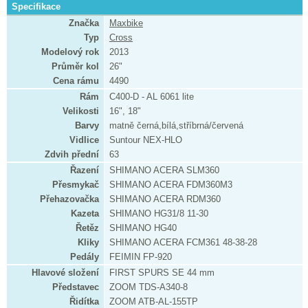
Specifikace
Značka
Maxbike
Typ
Cross
Modelový rok
2013
Průměr kol
26"
Cena rámu
4490
Rám
C400-D - AL 6061 lite
Velikosti
16", 18"
Barvy
matně černá,bílá,stříbrná/červená
Vidlice
Suntour NEX-HLO
Zdvih přední
63
Řazení
SHIMANO ACERA SLM360
Přesmykač
SHIMANO ACERA FDM360M3
Přehazovačka
SHIMANO ACERA RDM360
Kazeta
SHIMANO HG31/8 11-30
Řetěz
SHIMANO HG40
Kliky
SHIMANO ACERA FCM361 48-38-28
Pedály
FEIMIN FP-920
Hlavové složení
FIRST SPURS SE 44 mm
Představec
ZOOM TDS-A340-8
Řidítka
ZOOM ATB-AL-155TP