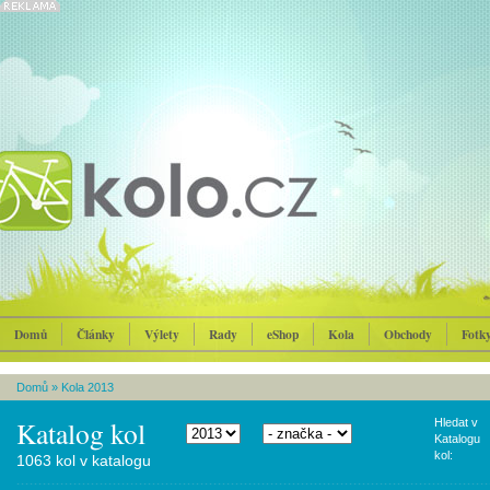
Domů
Články
Výlety
Rady
eShop
Kola
Obchody
Fotk
Domů
»
Kola 2013
Katalog kol
Hledat v
Katalogu
kol:
1063 kol v katalogu