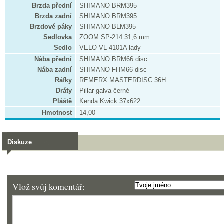
Brzda přední
SHIMANO BRM395
Brzda zadní
SHIMANO BRM395
Brzdové páky
SHIMANO BLM395
Sedlovka
ZOOM SP-214 31,6 mm
Sedlo
VELO VL-4101A lady
Nába přední
SHIMANO BRM66 disc
Nába zadní
SHIMANO FHM66 disc
Ráfky
REMERX MASTERDISC 36H
Dráty
Pillar galva černé
Pláště
Kenda Kwick 37x622
Hmotnost
14,00
Diskuze
Vlož svůj komentář: