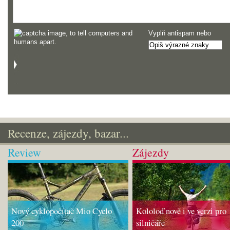
Vyplň antispam nebo
Recenze, zájezdy, bazar...
Review
Zájezdy
Nový cyklopočítač Mio Cyclo
Kololoď nově i ve verzi pro
200
silničáře