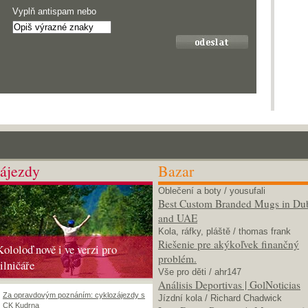
Vyplň antispam nebo
ájezdy
Bazar
Oblečení a boty
/ yousufali
Best Custom Branded Mugs in Du
and UAE
Kola, ráfky, pláště
/ thomas frank
Riešenie pre akýkoľvek finančný
Kololoď nově i ve verzi pro
problém.
silničáře
Vše pro děti
/ ahr147
Análisis Deportivas | GolNoticias
Za opravdovým poznáním: cyklozájezdy s
Jízdní kola
/ Richard Chadwick
CK Kudrna