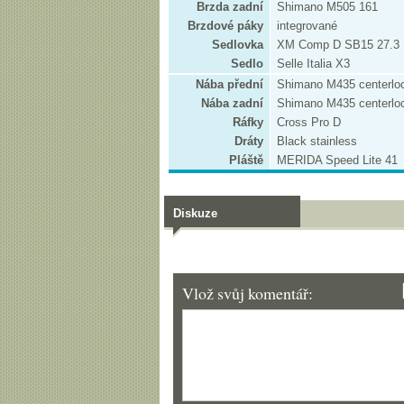
Brzda zadní
Shimano M505 161
Brzdové páky
integrované
Sedlovka
XM Comp D SB15 27.3
Sedlo
Selle Italia X3
Nába přední
Shimano M435 centerlo
Nába zadní
Shimano M435 centerlo
Ráfky
Cross Pro D
Dráty
Black stainless
Pláště
MERIDA Speed Lite 41
Diskuze
Vlož svůj komentář: