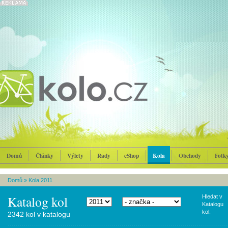
Domů
Články
Výlety
Rady
eShop
Kola
Obchody
Fotk
Domů
»
Kola 2011
Katalog kol
Hledat v
Katalogu
kol:
2342 kol v katalogu