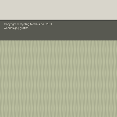
Copyright © Cycling Media s.r.o., 2011
webdesign
|
grafika