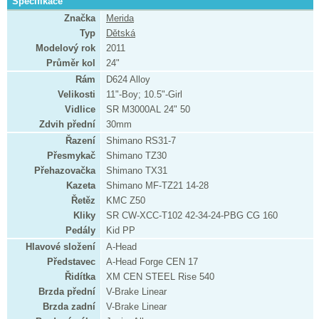
Specifikace
Značka
Merida
Typ
Dětská
Modelový rok
2011
Průměr kol
24"
Rám
D624 Alloy
Velikosti
11"-Boy; 10.5"-Girl
Vidlice
SR M3000AL 24" 50
Zdvih přední
30mm
Řazení
Shimano RS31-7
Přesmykač
Shimano TZ30
Přehazovačka
Shimano TX31
Kazeta
Shimano MF-TZ21 14-28
Řetěz
KMC Z50
Kliky
SR CW-XCC-T102 42-34-24-PBG CG 160
Pedály
Kid PP
Hlavové složení
A-Head
Představec
A-Head Forge CEN 17
Řidítka
XM CEN STEEL Rise 540
Brzda přední
V-Brake Linear
Brzda zadní
V-Brake Linear