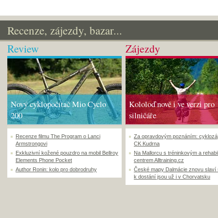
Recenze, zájezdy, bazar...
Review
Zájezdy
Nový cyklopočítač Mio Cyclo
Kololoď nově i ve verzi pro
200
silničáře
Recenze filmu The Program o Lanci
Za opravdovým poznáním: cyklozá
Armstrongovi
CK Kudrna
Exkluzivní kožené pouzdro na mobil Bellroy
Na Mallorcu s tréninkovým a rehabi
Elements Phone Pocket
centrem Alltraining.cz
Author Ronin: kolo pro dobrodruhy
České mapy Dalmácie znovu slaví
k dostání jsou už i v Chorvatsku