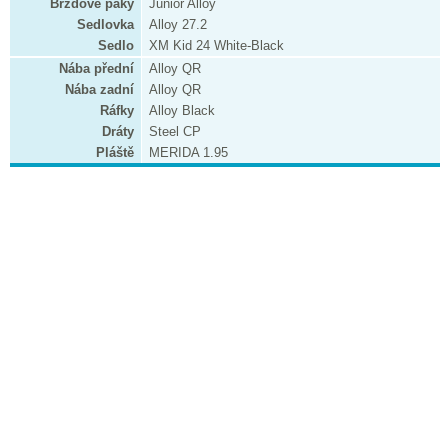
Brzdové páky
Junior Alloy
Sedlovka
Alloy 27.2
Sedlo
XM Kid 24 White-Black
Nába přední
Alloy QR
Nába zadní
Alloy QR
Ráfky
Alloy Black
Dráty
Steel CP
Pláště
MERIDA 1.95