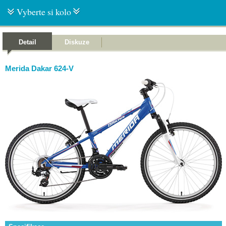
Vyberte si kolo
Detail
Diskuze
Merida Dakar 624-V