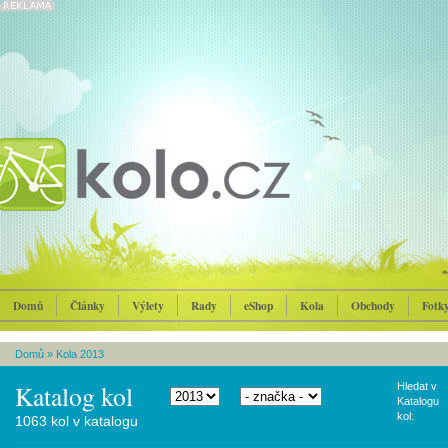
Domů
Články
Výlety
Rady
eShop
Kola
Obchody
Fotk
Domů
»
Kola 2013
Katalog kol
Hledat v
Katalogu
kol:
1063 kol v katalogu