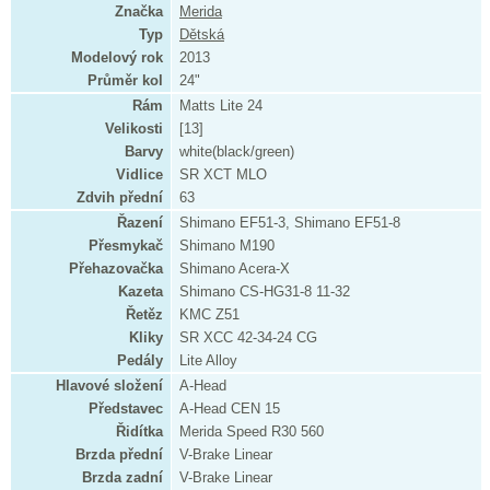
Značka
Merida
Typ
Dětská
Modelový rok
2013
Průměr kol
24"
Rám
Matts Lite 24
Velikosti
[13]
Barvy
white(black/green)
Vidlice
SR XCT MLO
Zdvih přední
63
Řazení
Shimano EF51-3, Shimano EF51-8
Přesmykač
Shimano M190
Přehazovačka
Shimano Acera-X
Kazeta
Shimano CS-HG31-8 11-32
Řetěz
KMC Z51
Kliky
SR XCC 42-34-24 CG
Pedály
Lite Alloy
Hlavové složení
A-Head
Představec
A-Head CEN 15
Řidítka
Merida Speed R30 560
Brzda přední
V-Brake Linear
Brzda zadní
V-Brake Linear