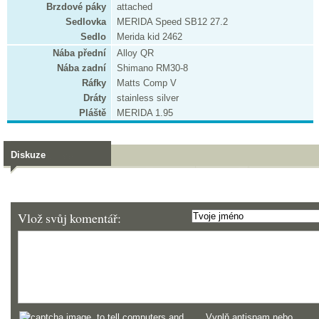
Brzdové páky
attached
Sedlovka
MERIDA Speed SB12 27.2
Sedlo
Merida kid 2462
Nába přední
Alloy QR
Nába zadní
Shimano RM30-8
Ráfky
Matts Comp V
Dráty
stainless silver
Pláště
MERIDA 1.95
Diskuze
Vlož svůj komentář:
Vyplň antispam nebo