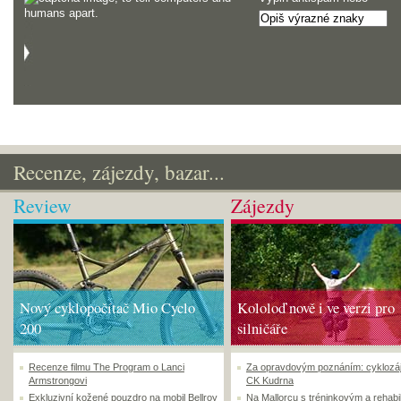
Recenze, zájezdy, bazar...
Review
Zájezdy
Nový cyklopočítač Mio Cyclo
Kololoď nově i ve verzi pro
200
silničáře
Recenze filmu The Program o Lanci
Za opravdovým poznáním: cyklozá
Armstrongovi
CK Kudrna
Exkluzivní kožené pouzdro na mobil Bellroy
Na Mallorcu s tréninkovým a rehabi