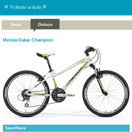
Vyberte si kolo
Detail
Diskuze
Merida Dakar Champion
Specifikace