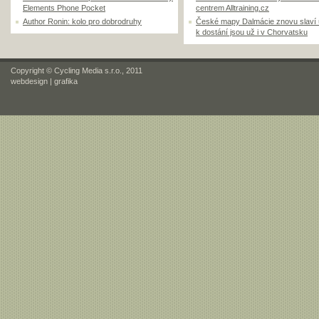
Elements Phone Pocket
centrem Alltraining.cz
Author Ronin: kolo pro dobrodruhy
České mapy Dalmácie znovu slaví
k dostání jsou už i v Chorvatsku
Copyright © Cycling Media s.r.o., 2011
webdesign
|
grafika