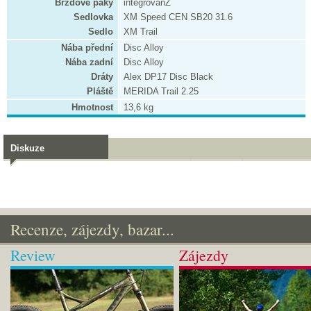
Brzdové páky
integrovanŽ
Sedlovka
XM Speed CEN SB20 31.6
Sedlo
XM Trail
Nába přední
Disc Alloy
Nába zadní
Disc Alloy
Dráty
Alex DP17 Disc Black
Pláště
MERIDA Trail 2.25
Hmotnost
13,6 kg
Diskuze
Recenze, zájezdy, bazar...
Review
Zájezdy