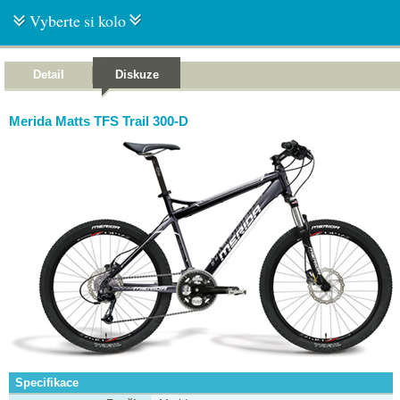
Vyberte si kolo
Detail
Diskuze
Merida Matts TFS Trail 300-D
Specifikace