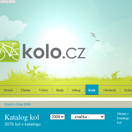
Domů
Články
Výlety
Rady
eShop
Kola
Obchody
Fotk
Domů
»
Kola 2009
Katalog kol
Hledat v
Katalogu
kol:
2076 kol v katalogu