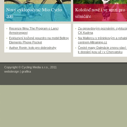
Nový cyklopočítač Mio Cyclo
Kololoď nově i ve verzi pro
200
silničáře
Recenze filmu The Program o Lanci
Za opravdovým poznáním: cyklozá
Armstrongovi
CK Kudrna
Exkluzivní kožené pouzdro na mobil Bellroy
Na Mallorcu s tréninkovým a rehabi
Elements Phone Pocket
centrem Alltraining.cz
Author Ronin: kolo pro dobrodruhy
České mapy Dalmácie znovu slaví
k dostání jsou už i v Chorvatsku
Copyright © Cycling Media s.r.o., 2011
webdesign
|
grafika