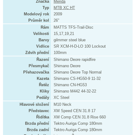
Značka
Merida
Typ
MTB XC HT
Modelový rok
2009
Průměr kol
26"
Rám
MATTS TFS-Trail-Disc
Velikosti
15,17,19,21
Barvy
gilmmer steel blue
Vidlice
SR XCM-H-D-LO 100 Lockout
Zdvih přední
100mm
Řazení
Shimano Deore rapidfire
Přesmykač
Shimano Deore
Přehazovačka
Shimano Deore Top Normal
Kazeta
Shimano CS-HG50-9 11-32
Řetěz
Shimano CN-HG53
Kliky
Shimano M442 44-32-22
Pedály
XC Steel
Hlavové složení
M10 Neck
Představec
XM Speed CEN 31.8 17
Řidítka
XM Comp CEN 31.8 Rise 660
Brzda přední
Tektro Auriga Comp 180mm
Brzda zadní
Tektro Auriga Comp 180mm