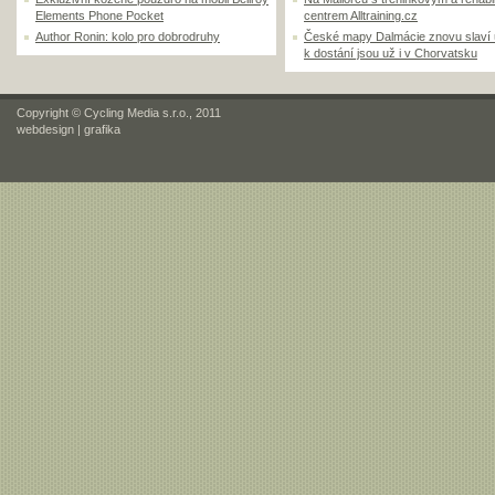
Elements Phone Pocket
centrem Alltraining.cz
Author Ronin: kolo pro dobrodruhy
České mapy Dalmácie znovu slaví
k dostání jsou už i v Chorvatsku
Copyright © Cycling Media s.r.o., 2011
webdesign
|
grafika