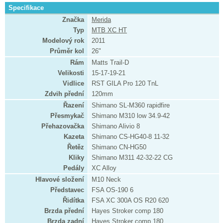
Specifikace
Značka
Merida
Typ
MTB XC HT
Modelový rok
2011
Průměr kol
26"
Rám
Matts Trail-D
Velikosti
15-17-19-21
Vidlice
RST GILA Pro 120 TnL
Zdvih přední
120mm
Řazení
Shimano SL-M360 rapidfire
Přesmykač
Shimano M310 low 34.9-42
Přehazovačka
Shimano Alivio 8
Kazeta
Shimano CS-HG40-8 11-32
Řetěz
Shimano CN-HG50
Kliky
Shimano M311 42-32-22 CG
Pedály
XC Alloy
Hlavové složení
M10 Neck
Představec
FSA OS-190 6
Řidítka
FSA XC 300A OS R20 620
Brzda přední
Hayes Stroker comp 180
Brzda zadní
Hayes Stroker comp 180