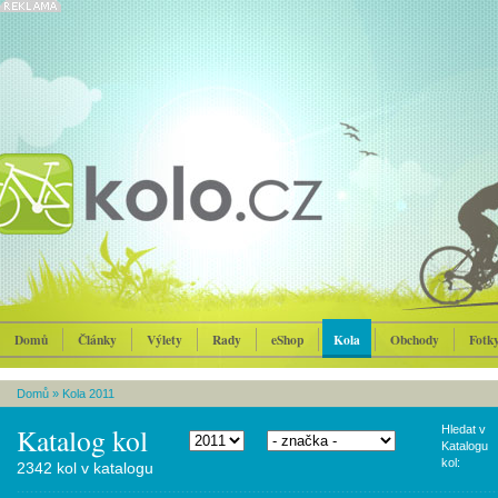
Domů
Články
Výlety
Rady
eShop
Kola
Obchody
Fotk
Domů
»
Kola 2011
Katalog kol
Hledat v
Katalogu
kol:
2342 kol v katalogu