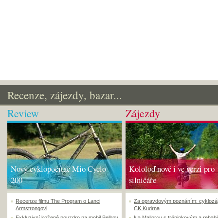
Recenze, zájezdy, bazar...
Review
Zájezdy
Nový cyklopočítač Mio Cyclo
Kololoď nově i ve verzi pro
200
silničáře
Recenze filmu The Program o Lanci
Za opravdovým poznáním: cyklozá
Armstrongovi
CK Kudrna
Exkluzivní kožené pouzdro na mobil Bellroy
Na Mallorcu s tréninkovým a rehabi