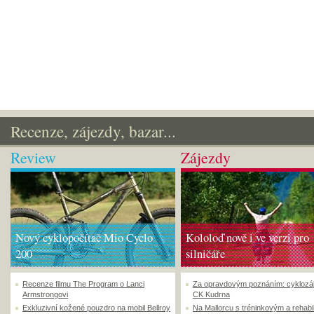
Recenze, zájezdy, bazar...
Review
Zájezdy
Nový cyklopočítač Mio Cyclo
Kololoď nově i ve verzi pro
200
silničáře
Recenze filmu The Program o Lanci
Za opravdovým poznáním: cyklozá
Armstrongovi
CK Kudrna
Exkluzivní kožené pouzdro na mobil Bellroy
Na Mallorcu s tréninkovým a rehabi