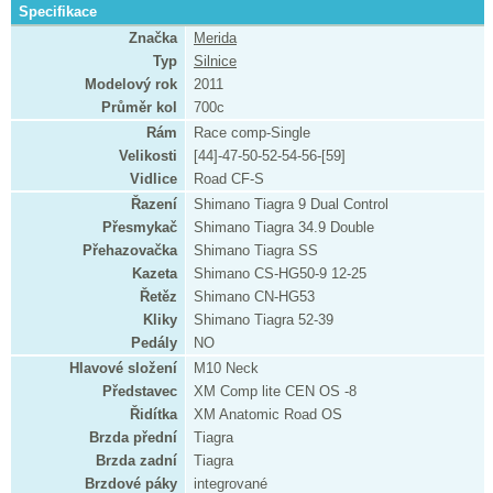
Specifikace
Značka
Merida
Typ
Silnice
Modelový rok
2011
Průměr kol
700c
Rám
Race comp-Single
Velikosti
[44]-47-50-52-54-56-[59]
Vidlice
Road CF-S
Řazení
Shimano Tiagra 9 Dual Control
Přesmykač
Shimano Tiagra 34.9 Double
Přehazovačka
Shimano Tiagra SS
Kazeta
Shimano CS-HG50-9 12-25
Řetěz
Shimano CN-HG53
Kliky
Shimano Tiagra 52-39
Pedály
NO
Hlavové složení
M10 Neck
Představec
XM Comp lite CEN OS -8
Řidítka
XM Anatomic Road OS
Brzda přední
Tiagra
Brzda zadní
Tiagra
Brzdové páky
integrované