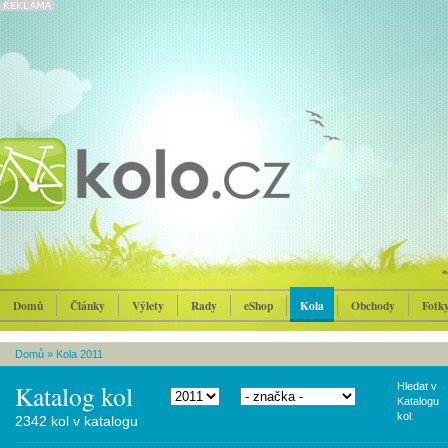
Domů
Články
Výlety
Rady
eShop
Kola
Obchody
Fotk
Domů
»
Kola 2011
Katalog kol
Hledat v
Katalogu
kol:
2342 kol v katalogu