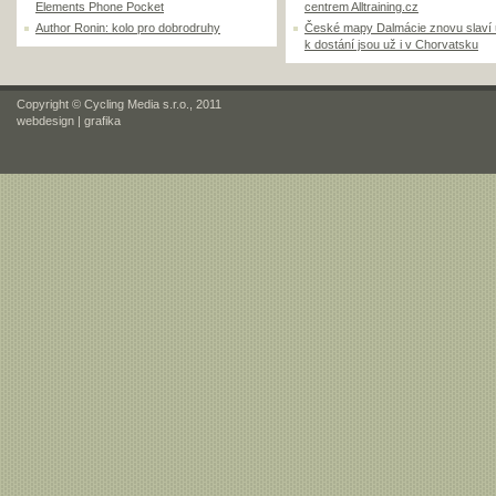
Elements Phone Pocket
centrem Alltraining.cz
Author Ronin: kolo pro dobrodruhy
České mapy Dalmácie znovu slaví
k dostání jsou už i v Chorvatsku
Copyright © Cycling Media s.r.o., 2011
webdesign
|
grafika