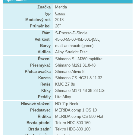
Značka
Merida
Typ
Cross
Modelový rok
2013
Průměr kol
26"
Rám
S-Presso-D-Single
Velikosti
45-50-55-60-45L-50L-[55L]
Barvy
matt anthracite(green)
Vidlice
Alloy Straight Disc
Řazení
Shimano SL-M360 rapidfire
Přesmykač
Shimano M191 31.8-48
Přehazovačka
Shimano Alivio 8
Kazeta
Shimano CS-HG31-8 11-32
Řetěz
KMC Z7 8s
Kliky
Shimano M171 48-38-28 CG
Pedály
Lite Alloy
Hlavové složení
NO.11p Neck
Představec
MERIDA comp 1 OS 10
Řidítka
MERIDA comp OS 580 Flat
Brzda přední
Tektro HDC-300 160
Brzda zadní
Tektro HDC-300 160