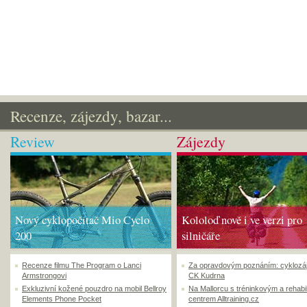
Recenze, zájezdy, bazar...
Review
Zájezdy
Nový cyklopočítač Mio Cyclo
Kololoď nově i ve verzi pro
200
silničáře
Recenze filmu The Program o Lanci
Za opravdovým poznáním: cyklozá
Armstrongovi
CK Kudrna
Exkluzivní kožené pouzdro na mobil Bellroy
Na Mallorcu s tréninkovým a rehabi
Elements Phone Pocket
centrem Alltraining.cz