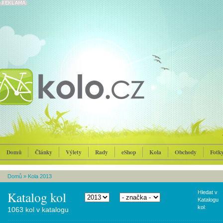
Domů
Články
Výlety
Rady
eShop
Kola
Obchody
Fotk
Domů
»
Kola 2013
Katalog kol
Hledat v
Katalogu
kol:
1063 kol v katalogu