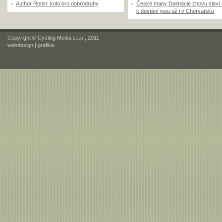
Author Ronin: kolo pro dobrodruhy
České mapy Dalmácie znovu slaví
k dostání jsou už i v Chorvatsku
Copyright © Cycling Media s.r.o., 2011
webdesign
|
grafika