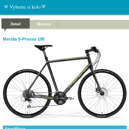
Vyberte si kolo
Detail
Diskuze
Merida S-Presso 100
Specifikace