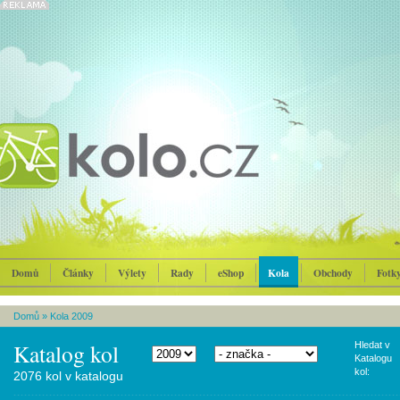
Domů
Články
Výlety
Rady
eShop
Kola
Obchody
Fotk
Domů
»
Kola 2009
Katalog kol
Hledat v
Katalogu
kol:
2076 kol v katalogu