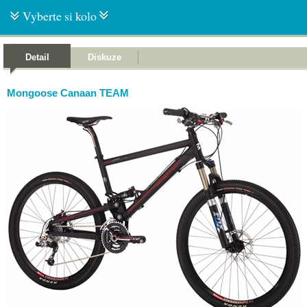
Vyberte si kolo
Detail
Diskuze
Mongoose Canaan TEAM