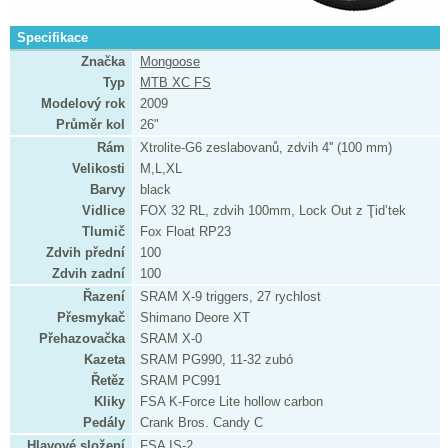
Specifikace
Značka
Mongoose
Typ
MTB XC FS
Modelový rok
2009
Průměr kol
26"
Rám
Xtrolite-G6 zeslabovanů, zdvih 4'' (100 mm)
Velikosti
M,L,XL
Barvy
black
Vidlice
FOX 32 RL, zdvih 100mm, Lock Out z Ţid’tek
Tlumič
Fox Float RP23
Zdvih přední
100
Zdvih zadní
100
Řazení
SRAM X-9 triggers, 27 rychlost
Přesmykač
Shimano Deore XT
Přehazovačka
SRAM X-0
Kazeta
SRAM PG990, 11-32 zubó
Řetěz
SRAM PC991
Kliky
FSA K-Force Lite hollow carbon
Pedály
Crank Bros. Candy C
Hlavové složení
FSA IS-2