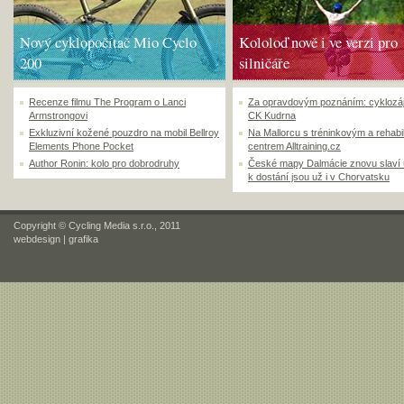
Nový cyklopočítač Mio Cyclo
Kololoď nově i ve verzi pro
200
silničáře
Recenze filmu The Program o Lanci
Za opravdovým poznáním: cyklozá
Armstrongovi
CK Kudrna
Exkluzivní kožené pouzdro na mobil Bellroy
Na Mallorcu s tréninkovým a rehabi
Elements Phone Pocket
centrem Alltraining.cz
Author Ronin: kolo pro dobrodruhy
České mapy Dalmácie znovu slaví
k dostání jsou už i v Chorvatsku
Copyright © Cycling Media s.r.o., 2011
webdesign
|
grafika