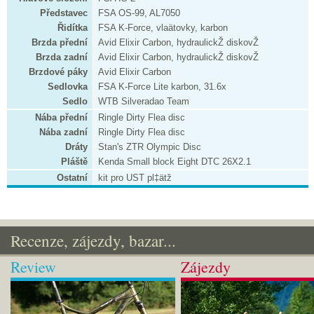
Představec
FSA OS-99, AL7050
Řidítka
FSA K-Force, vlaätovky, karbon
Brzda přední
Avid Elixir Carbon, hydraulickŽ diskovŽ
Brzda zadní
Avid Elixir Carbon, hydraulickŽ diskovŽ
Brzdové páky
Avid Elixir Carbon
Sedlovka
FSA K-Force Lite karbon, 31.6x
Sedlo
WTB Silveradao Team
Nába přední
Ringle Dirty Flea disc
Nába zadní
Ringle Dirty Flea disc
Dráty
Stan's ZTR Olympic Disc
Pláště
Kenda Small block Eight DTC 26X2.1
Ostatní
kit pro UST pl‡ätž
Recenze, zájezdy, bazar...
Review
Zájezdy