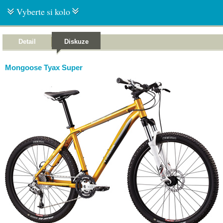
Vyberte si kolo
Detail
Diskuze
Mongoose Tyax Super