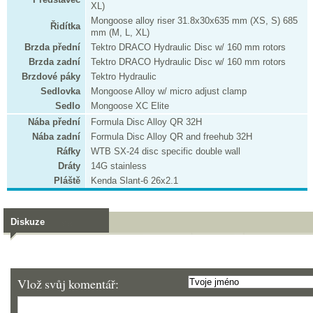
XL)
Mongoose alloy riser 31.8x30x635 mm (XS, S) 685
Řidítka
mm (M, L, XL)
Brzda přední
Tektro DRACO Hydraulic Disc w/ 160 mm rotors
Brzda zadní
Tektro DRACO Hydraulic Disc w/ 160 mm rotors
Brzdové páky
Tektro Hydraulic
Sedlovka
Mongoose Alloy w/ micro adjust clamp
Sedlo
Mongoose XC Elite
Nába přední
Formula Disc Alloy QR 32H
Nába zadní
Formula Disc Alloy QR and freehub 32H
Ráfky
WTB SX-24 disc specific double wall
Dráty
14G stainless
Pláště
Kenda Slant-6 26x2.1
Diskuze
Vlož svůj komentář: