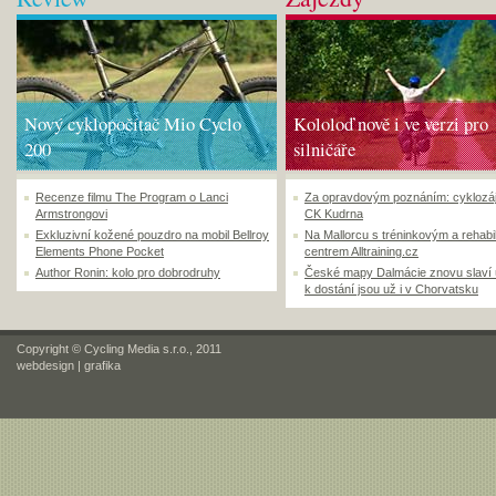
Nový cyklopočítač Mio Cyclo
Kololoď nově i ve verzi pro
200
silničáře
Recenze filmu The Program o Lanci
Za opravdovým poznáním: cyklozá
Armstrongovi
CK Kudrna
Exkluzivní kožené pouzdro na mobil Bellroy
Na Mallorcu s tréninkovým a rehabi
Elements Phone Pocket
centrem Alltraining.cz
Author Ronin: kolo pro dobrodruhy
České mapy Dalmácie znovu slaví
k dostání jsou už i v Chorvatsku
Copyright © Cycling Media s.r.o., 2011
webdesign
|
grafika