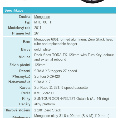
Specifikace
Značka
Mongoose
Typ
MTB XC HT
Modelový rok
2011
Průměr kol
26"
Mongoose 6061 formed aluminum, Zero Stack head
Rám
tube and replaceable hanger
Barvy
gold; white
Rock Shox TORA-TK 120mm with Turn Key lockout
Vidlice
and external rebound
Zdvih přední
120mm
Řazení
SRAM X5 triggers 27 speed
Přesmykač
Suntour XCR420
Přehazovačka
SRAM X.7
Kazeta
SunRace 11-32T, 9-speed cassette
Řetěz
KMC Z-9200
Kliky
SUNTOUR XCR 44/32/22T Octalink (AL 44t ring)
Pedály
alloy platform
Hlavové složení
1 1/8" Zero Stack
Mongoose alloy 31.8 x 90 mm (S & M) 110 mm (L,
Představec