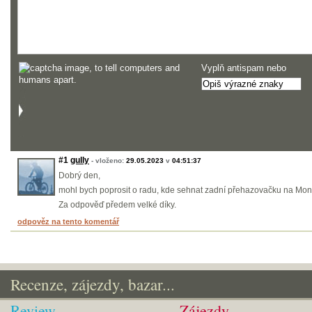
Vyplň antispam nebo
#1
gully
- vloženo:
29.05.2023
v
04:51:37
Dobrý den,
mohl bych poprosit o radu, kde sehnat zadní přehazovačku na Mo
Za odpověď předem velké díky.
odpověz na tento komentář
Recenze, zájezdy, bazar...
Review
Zájezdy