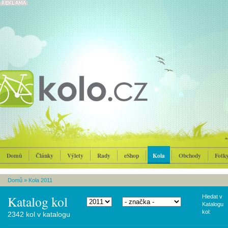
Domů
Články
Výlety
Rady
eShop
Kola
Obchody
Fotk
Domů
»
Kola 2011
Katalog kol
Hledat v
Katalogu
kol:
2342 kol v katalogu