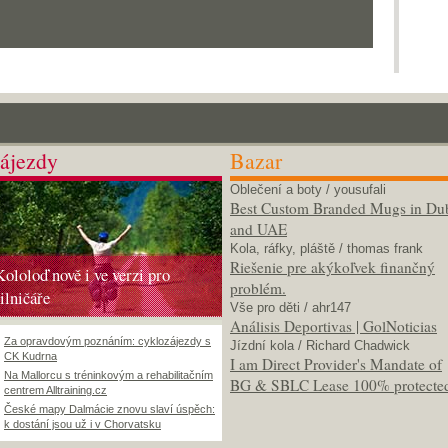
ájezdy
Bazar
Oblečení a boty
/ yousufali
Best Custom Branded Mugs in Du
and UAE
Kola, ráfky, pláště
/ thomas frank
Riešenie pre akýkoľvek finančný
Kololoď nově i ve verzi pro
problém.
silničáře
Vše pro děti
/ ahr147
Análisis Deportivas | GolNoticias
Za opravdovým poznáním: cyklozájezdy s
Jízdní kola
/ Richard Chadwick
CK Kudrna
I am Direct Provider's Mandate of
Na Mallorcu s tréninkovým a rehabilitačním
BG & SBLC Lease 100% protecte
centrem Alltraining.cz
České mapy Dalmácie znovu slaví úspěch:
k dostání jsou už i v Chorvatsku