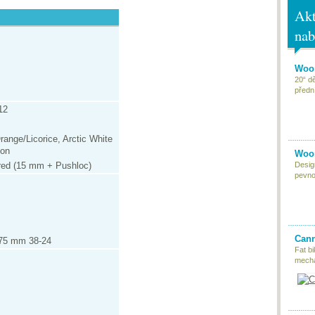
Akt
nab
Woom
20“ d
předn
12
range/Licorice, Arctic White
oon
Woom
ed (15 mm + Pushloc)
Desig
pevnou
Cann
75 mm 38-24
Fat bi
mecha