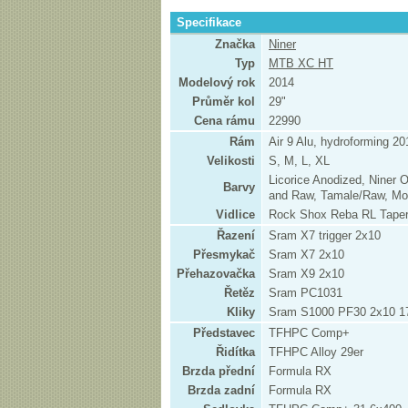
Specifikace
Značka
Niner
Typ
MTB XC HT
Modelový rok
2014
Průměr kol
29"
Cena rámu
22990
Rám
Air 9 Alu, hydroforming 20
Velikosti
S, M, L, XL
Licorice Anodized, Niner O
Barvy
and Raw, Tamale/Raw, M
Vidlice
Rock Shox Reba RL Taper
Řazení
Sram X7 trigger 2x10
Přesmykač
Sram X7 2x10
Přehazovačka
Sram X9 2x10
Řetěz
Sram PC1031
Kliky
Sram S1000 PF30 2x10 1
Představec
TFHPC Comp+
Řidítka
TFHPC Alloy 29er
Brzda přední
Formula RX
Brzda zadní
Formula RX