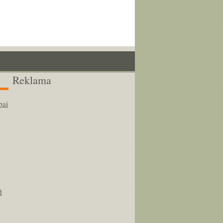
Reklama
bai
d