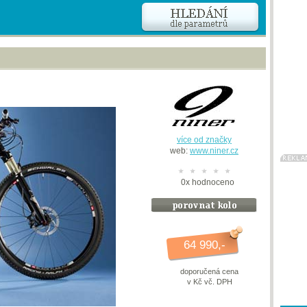
více od značky
web:
www.niner.cz
0
x
hodnoceno
64 990,-
doporučená cena
v Kč vč. DPH