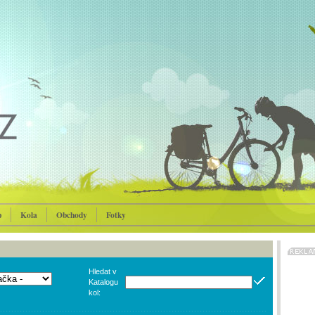
p
Kola
Obchody
Fotky
Hledat v
Katalogu
kol: