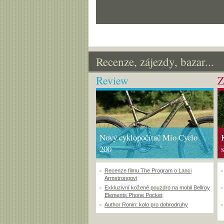
Recenze, zájezdy, bazar...
Review
Z
Nový cyklopočítač Mio Cyclo
200
Recenze filmu The Program o Lanci
Armstrongovi
Exkluzivní kožené pouzdro na mobil Bellroy
Elements Phone Pocket
Author Ronin: kolo pro dobrodruhy