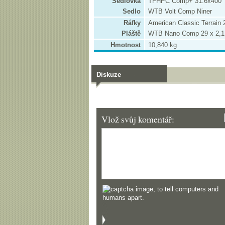
Sedlovka
TFHPC Comp+ 31.6x400
Sedlo
WTB Volt Comp Niner
Ráfky
American Classic Terrain
Pláště
WTB Nano Comp 29 x 2,1
Hmotnost
10,840 kg
Diskuze
Vlož svůj komentář: