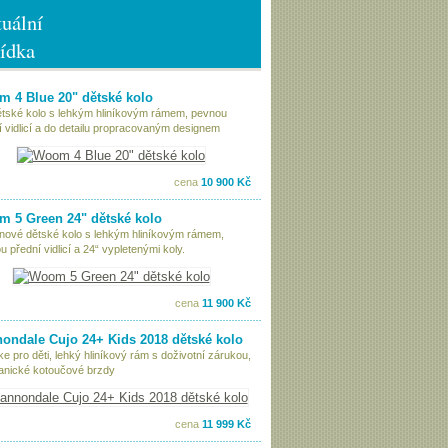
uální
ídka
 4 Blue 20" dětské kolo
ětské kolo s lehkým hliníkovým rámem, pevnou
í vidlicí a do detailu propracovaným designem
cena
10 900 Kč
 5 Green 24" dětské kolo
nové dětské kolo s lehkým hliníkovým rámem,
 přední vidlicí a 24“ vypletenými koly.
cena
11 900 Kč
ondale Cujo 24+ Kids 2018 dětské kolo
ke pro děti, lehký hliníkový rám s doživotní zárukou,
nické kotoučové brzdy
cena
11 999 Kč