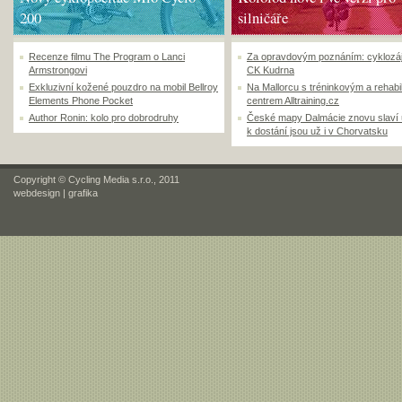
200
silničáře
Recenze filmu The Program o Lanci
Za opravdovým poznáním: cyklozá
Armstrongovi
CK Kudrna
Exkluzivní kožené pouzdro na mobil Bellroy
Na Mallorcu s tréninkovým a rehabi
Elements Phone Pocket
centrem Alltraining.cz
Author Ronin: kolo pro dobrodruhy
České mapy Dalmácie znovu slaví
k dostání jsou už i v Chorvatsku
Copyright © Cycling Media s.r.o., 2011
webdesign
|
grafika