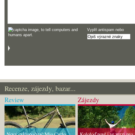
Vyplň antispam nebo
Recenze, zájezdy, bazar...
Review
Zájezdy
Nový cyklopočítač Mio Cyclo
Kololoď nově i ve verzi pro