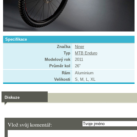
Specifikace
Značka
Niner
Typ
MTB Enduro
Modelový rok
2011
Průměr kol
26"
Rám
Aluminium
Velikosti
S, M, L, XL
Diskuze
Vlož svůj komentář: