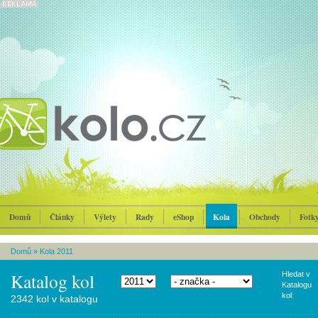
Domů
Články
Výlety
Rady
eShop
Kola
Obchody
Fotk
Domů
»
Kola 2011
Katalog kol
Hledat v
Katalogu
kol:
2342 kol v katalogu