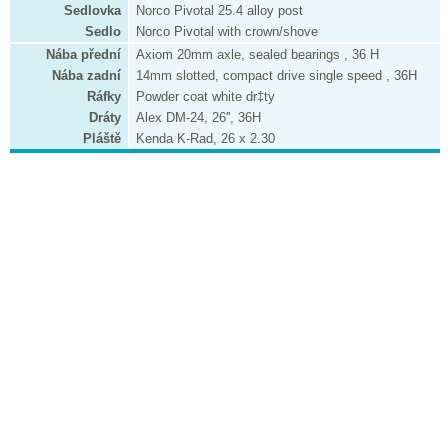
Sedlovka
Norco Pivotal 25.4 alloy post
Sedlo
Norco Pivotal with crown/shove
Nába přední
Axiom 20mm axle, sealed bearings , 36 H
Nába zadní
14mm slotted, compact drive single speed , 36H
Ráfky
Powder coat white dr‡ty
Dráty
Alex DM-24, 26'', 36H
Pláště
Kenda K-Rad, 26 x 2.30