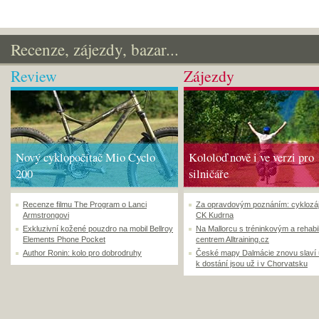
Recenze, zájezdy, bazar...
Review
Zájezdy
Nový cyklopočítač Mio Cyclo
Kololoď nově i ve verzi pro
200
silničáře
Recenze filmu The Program o Lanci
Za opravdovým poznáním: cyklozá
Armstrongovi
CK Kudrna
Exkluzivní kožené pouzdro na mobil Bellroy
Na Mallorcu s tréninkovým a rehabi
Elements Phone Pocket
centrem Alltraining.cz
Author Ronin: kolo pro dobrodruhy
České mapy Dalmácie znovu slaví
k dostání jsou už i v Chorvatsku