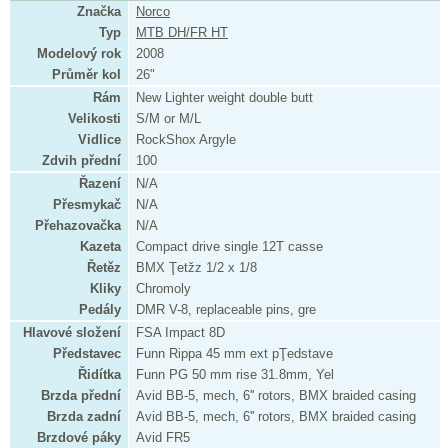
Značka
Norco
Typ
MTB DH/FR HT
Modelový rok
2008
Průměr kol
26"
Rám
New Lighter weight double butt
Velikosti
S/M or M/L
Vidlice
RockShox Argyle
Zdvih přední
100
Řazení
N/A
Přesmykač
N/A
Přehazovačka
N/A
Kazeta
Compact drive single 12T casse
Řetěz
BMX Ţetžz 1/2 x 1/8
Kliky
Chromoly
Pedály
DMR V-8, replaceable pins, gre
Hlavové složení
FSA Impact 8D
Představec
Funn Rippa 45 mm ext pŢedstave
Řidítka
Funn PG 50 mm rise 31.8mm, Yel
Brzda přední
Avid BB-5, mech, 6'' rotors, BMX braided casing
Brzda zadní
Avid BB-5, mech, 6'' rotors, BMX braided casing
Brzdové páky
Avid FR5