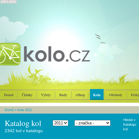
Domů
Články
Výlety
Rady
eShop
Kola
Obchody
Fotk
Domů
»
Kola 2011
Katalog kol
Hledat v
Katalogu
kol:
2342 kol v katalogu