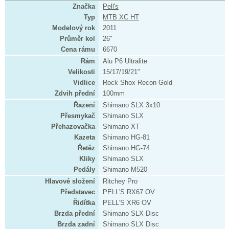
Značka
Pell's
Typ
MTB XC HT
Modelový rok
2011
Průměr kol
26"
Cena rámu
6670
Rám
Alu P6 Ultralite
Velikosti
15/17/19/21"
Vidlice
Rock Shox Recon Gold
Zdvih přední
100mm
Řazení
Shimano SLX 3x10
Přesmykač
Shimano SLX
Přehazovačka
Shimano XT
Kazeta
Shimano HG-81
Řetěz
Shimano HG-74
Kliky
Shimano SLX
Pedály
Shimano M520
Hlavové složení
Ritchey Pro
Představec
PELL'S RX67 OV
Řidítka
PELL'S XR6 OV
Brzda přední
Shimano SLX Disc
Brzda zadní
Shimano SLX Disc