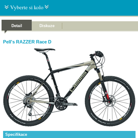
Vyberte si kolo
Detail
Diskuze
Pell's RAZZER Race D
Specifikace