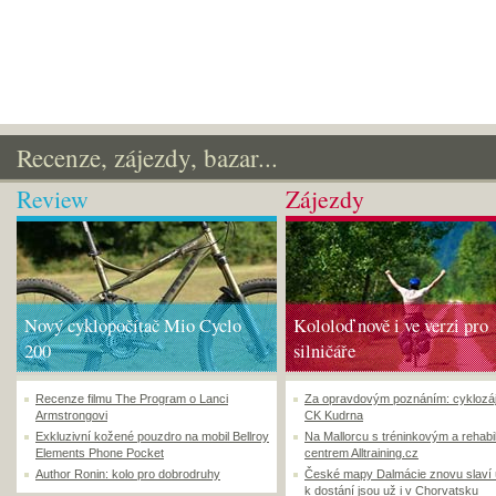
Recenze, zájezdy, bazar...
Review
Zájezdy
Nový cyklopočítač Mio Cyclo
Kololoď nově i ve verzi pro
200
silničáře
Recenze filmu The Program o Lanci
Za opravdovým poznáním: cyklozá
Armstrongovi
CK Kudrna
Exkluzivní kožené pouzdro na mobil Bellroy
Na Mallorcu s tréninkovým a rehabi
Elements Phone Pocket
centrem Alltraining.cz
Author Ronin: kolo pro dobrodruhy
České mapy Dalmácie znovu slaví
k dostání jsou už i v Chorvatsku