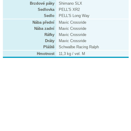
Brzdové páky
Shimano SLX
Sedlovka
PELL'S XR2
Sedlo
PELL'S Long Way
Nába přední
Mavic Crossride
Nába zadní
Mavic Crossride
Ráfky
Mavic Crossride
Dráty
Mavic Crossride
Pláště
Schwalbe Racing Ralph
Hmotnost
11,3 kg / vel. M