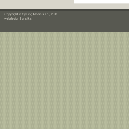
Copyright © Cycling Media s.r.o., 2011
webdesign
|
grafika