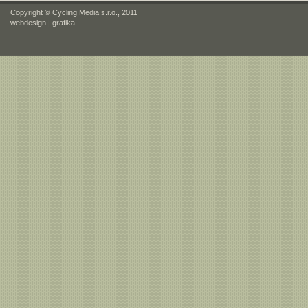
Copyright © Cycling Media s.r.o., 2011
webdesign
|
grafika