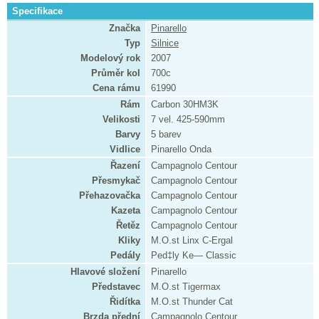
Specifikace
Značka
Pinarello
Typ
Silnice
Modelový rok
2007
Průměr kol
700c
Cena rámu
61990
Rám
Carbon 30HM3K
Velikosti
7 vel. 425-590mm
Barvy
5 barev
Vidlice
Pinarello Onda
Řazení
Campagnolo Centour
Přesmykač
Campagnolo Centour
Přehazovačka
Campagnolo Centour
Kazeta
Campagnolo Centour
Řetěz
Campagnolo Centour
Kliky
M.O.st Linx C-Ergal
Pedály
Ped‡ly Ke— Classic
Hlavové složení
Pinarello
Představec
M.O.st Tigermax
Řidítka
M.O.st Thunder Cat
Brzda přední
Campagnolo Centour