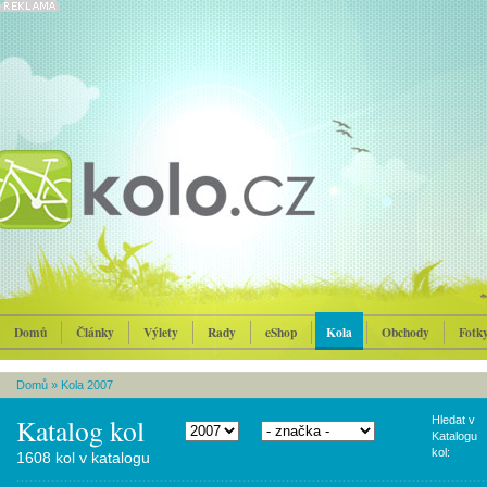
Domů
Články
Výlety
Rady
eShop
Kola
Obchody
Fotk
Domů
»
Kola 2007
Katalog kol
Hledat v
Katalogu
kol:
1608 kol v katalogu