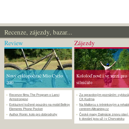
Recenze, zájezdy, bazar...
Review
Zájezdy
Nový cyklopočítač Mio Cyclo
Kololoď nově i ve verzi pro
200
silničáře
Recenze filmu The Program o Lanci
Za opravdovým poznáním: cyklozá
Armstrongovi
CK Kudrna
Exkluzivní kožené pouzdro na mobil Bellroy
Na Mallorcu s tréninkovým a rehabi
Elements Phone Pocket
centrem Alltraining.cz
Author Ronin: kolo pro dobrodruhy
České mapy Dalmácie znovu slaví
k dostání jsou už i v Chorvatsku