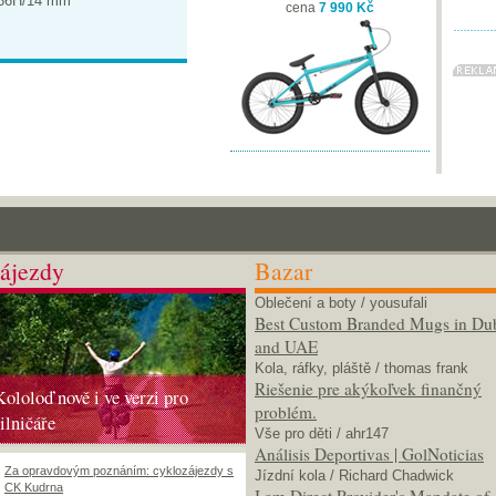
 36H/14 mm
cena
7 990 Kč
ájezdy
Bazar
Oblečení a boty
/ yousufali
Best Custom Branded Mugs in Du
and UAE
Kola, ráfky, pláště
/ thomas frank
Riešenie pre akýkoľvek finančný
Kololoď nově i ve verzi pro
problém.
silničáře
Vše pro děti
/ ahr147
Análisis Deportivas | GolNoticias
Za opravdovým poznáním: cyklozájezdy s
Jízdní kola
/ Richard Chadwick
CK Kudrna