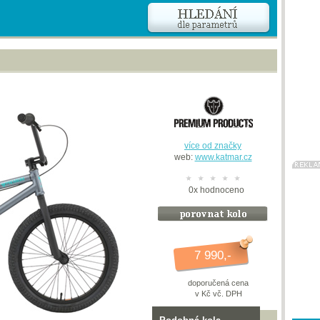
více od značky
web:
www.katmar.cz
0
x
hodnoceno
7 990,-
doporučená cena
v Kč vč. DPH