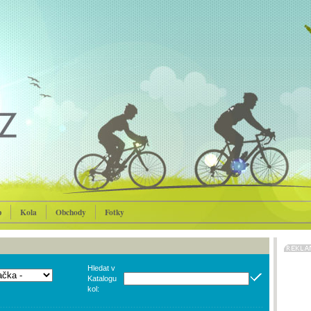
p
Kola
Obchody
Fotky
Hledat v
Katalogu
kol: