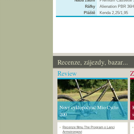
Nába zadní
Premium Cassette
Ráfky
Alienation PBR 36H
Pláště
Kenda 2,25/1,95
Recenze, zájezdy, bazar...
Review
Z
Nový cyklopočítač Mio Cyclo
200
Recenze filmu The Program o Lanci
Armstrongovi