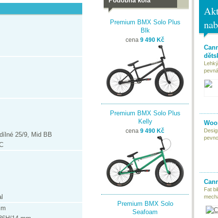
Podobná kola
Akt
nab
Premium BMX Solo Plus
Blk
cena
9 490 Kč
Cann
děts
Lehký
pevná 
Premium BMX Solo Plus
Kelly
Woom
Desig
cena
9 490 Kč
dílné 25/9, Mid BB
pevnou
PC
Cann
Fat bi
l
mecha
Premium BMX Solo
mm
Seafoam