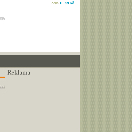
cena
11 999 Kč
Reklama
bai