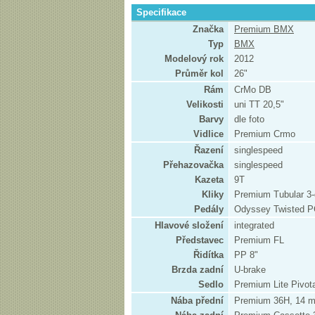
Specifikace
Značka
Premium BMX
Typ
BMX
Modelový rok
2012
Průměr kol
26"
Rám
CrMo DB
Velikosti
uni TT 20,5"
Barvy
dle foto
Vidlice
Premium Crmo
Řazení
singlespeed
Přehazovačka
singlespeed
Kazeta
9T
Kliky
Premium Tubular 3-
Pedály
Odyssey Twisted 
Hlavové složení
integrated
Představec
Premium FL
Řidítka
PP 8"
Brzda zadní
U-brake
Sedlo
Premium Lite Pivota
Nába přední
Premium 36H, 14 