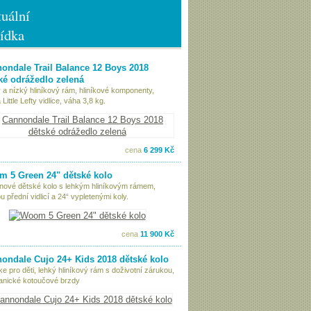
uální
ídka
ondale Trail Balance 12 Boys 2018
ké odrážedlo zelená
 a nízký hliníkový rám, hliníkové komponenty,
Little Lefty vidlice, váha 3,8 kg.
cena
6 299 Kč
 5 Green 24" dětské kolo
nové dětské kolo s lehkým hliníkovým rámem,
 přední vidlicí a 24“ vypletenými koly.
cena
11 900 Kč
ondale Cujo 24+ Kids 2018 dětské kolo
ke pro děti, lehký hliníkový rám s doživotní zárukou,
nické kotoučové brzdy