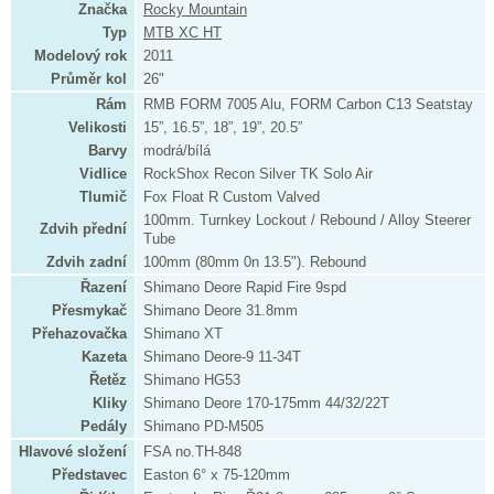
Značka
Rocky Mountain
Typ
MTB XC HT
Modelový rok
2011
Průměr kol
26"
Rám
RMB FORM 7005 Alu, FORM Carbon C13 Seatstay
Velikosti
15”, 16.5”, 18”, 19”, 20.5”
Barvy
modrá/bílá
Vidlice
RockShox Recon Silver TK Solo Air
Tlumič
Fox Float R Custom Valved
100mm. Turnkey Lockout / Rebound / Alloy Steerer
Zdvih přední
Tube
Zdvih zadní
100mm (80mm 0n 13.5"). Rebound
Řazení
Shimano Deore Rapid Fire 9spd
Přesmykač
Shimano Deore 31.8mm
Přehazovačka
Shimano XT
Kazeta
Shimano Deore-9 11-34T
Řetěz
Shimano HG53
Kliky
Shimano Deore 170-175mm 44/32/22T
Pedály
Shimano PD-M505
Hlavové složení
FSA no.TH-848
Představec
Easton 6° x 75-120mm