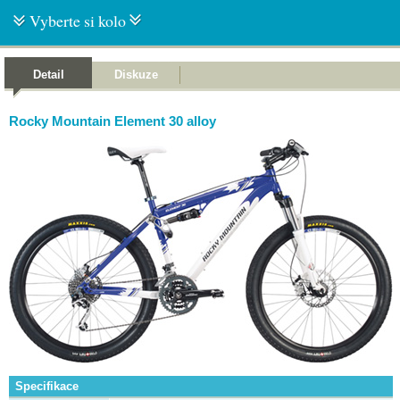
Vyberte si kolo
Detail
Diskuze
Rocky Mountain Element 30 alloy
Specifikace