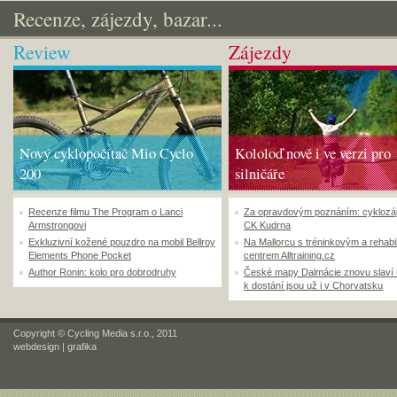
Recenze, zájezdy, bazar...
Review
Zájezdy
Nový cyklopočítač Mio Cyclo
Kololoď nově i ve verzi pro
200
silničáře
Recenze filmu The Program o Lanci
Za opravdovým poznáním: cyklozá
Armstrongovi
CK Kudrna
Exkluzivní kožené pouzdro na mobil Bellroy
Na Mallorcu s tréninkovým a rehabi
Elements Phone Pocket
centrem Alltraining.cz
Author Ronin: kolo pro dobrodruhy
České mapy Dalmácie znovu slaví
k dostání jsou už i v Chorvatsku
Copyright © Cycling Media s.r.o., 2011
webdesign
|
grafika