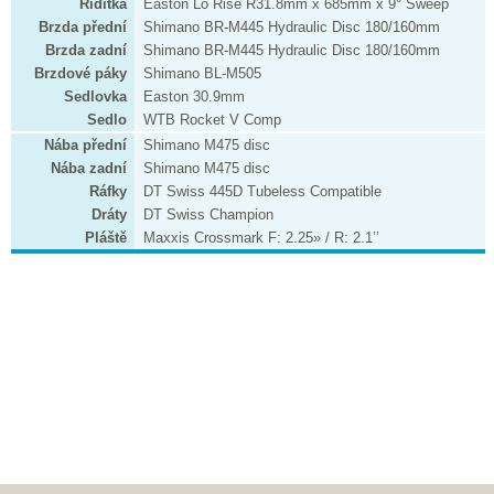
Řidítka
Easton Lo Rise Ř31.8mm x 685mm x 9° Sweep
Brzda přední
Shimano BR-M445 Hydraulic Disc 180/160mm
Brzda zadní
Shimano BR-M445 Hydraulic Disc 180/160mm
Brzdové páky
Shimano BL-M505
Sedlovka
Easton 30.9mm
Sedlo
WTB Rocket V Comp
Nába přední
Shimano M475 disc
Nába zadní
Shimano M475 disc
Ráfky
DT Swiss 445D Tubeless Compatible
Dráty
DT Swiss Champion
Pláště
Maxxis Crossmark F: 2.25» / R: 2.1’’