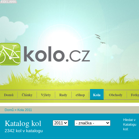
Domů
Články
Výlety
Rady
eShop
Kola
Obchody
Fotk
Domů
»
Kola 2011
Katalog kol
Hledat v
Katalogu
kol:
2342 kol v katalogu