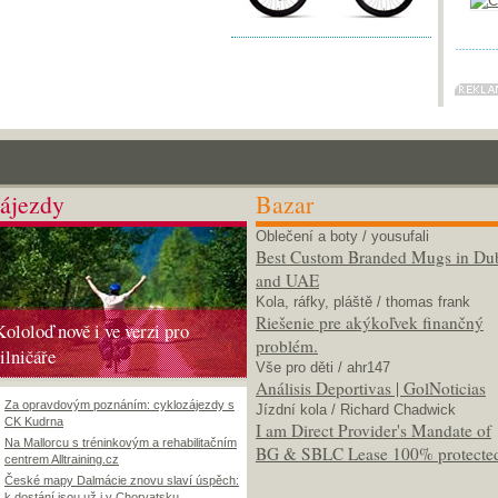
ájezdy
Bazar
Oblečení a boty
/ yousufali
Best Custom Branded Mugs in Du
and UAE
Kola, ráfky, pláště
/ thomas frank
Riešenie pre akýkoľvek finančný
Kololoď nově i ve verzi pro
problém.
silničáře
Vše pro děti
/ ahr147
Análisis Deportivas | GolNoticias
Za opravdovým poznáním: cyklozájezdy s
Jízdní kola
/ Richard Chadwick
CK Kudrna
I am Direct Provider's Mandate of
Na Mallorcu s tréninkovým a rehabilitačním
BG & SBLC Lease 100% protecte
centrem Alltraining.cz
České mapy Dalmácie znovu slaví úspěch:
k dostání jsou už i v Chorvatsku