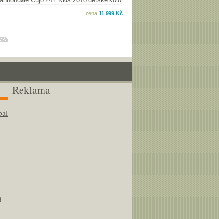
cena
11 999 Kč
Reklama
bai
d