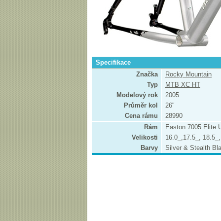
Specifikace
Značka
Rocky Mountain
Typ
MTB XC HT
Modelový rok
2005
Průměr kol
26"
Cena rámu
28990
Rám
Easton 7005 Elite Ul
Velikosti
16.0_,17.5_, 18.5_,
Barvy
Silver & Stealth Bl