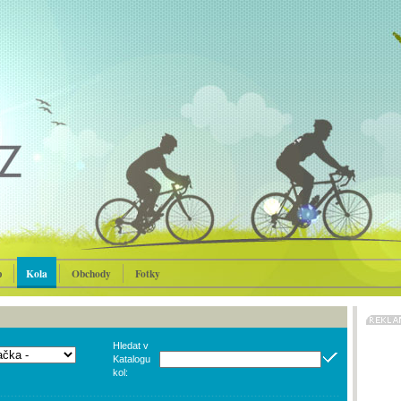
p
Kola
Obchody
Fotky
Hledat v
Katalogu
kol: