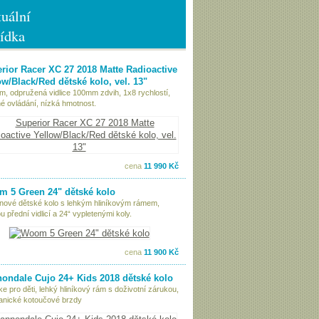
uální
ídka
rior Racer XC 27 2018 Matte Radioactive
ow/Black/Red dětské kolo, vel. 13"
ám, odpružená vidlice 100mm zdvih, 1x8 rychlostí,
é ovládání, nízká hmotnost.
cena
11 990 Kč
 5 Green 24" dětské kolo
nové dětské kolo s lehkým hliníkovým rámem,
 přední vidlicí a 24“ vypletenými koly.
cena
11 900 Kč
ondale Cujo 24+ Kids 2018 dětské kolo
ke pro děti, lehký hliníkový rám s doživotní zárukou,
nické kotoučové brzdy