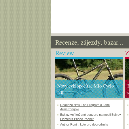
Recenze, zájezdy, bazar...
Review
Z
Nový cyklopočítač Mio Cyclo
200
Recenze filmu The Program o Lanci
Armstrongovi
Exkluzivní kožené pouzdro na mobil Bellroy
Elements Phone Pocket
Author Ronin: kolo pro dobrodruhy