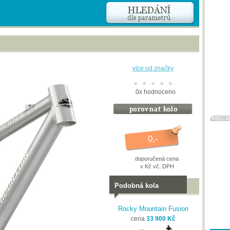
více od značky
0
x
hodnoceno
0,-
doporučená cena
v Kč vč. DPH
Podobná kola
Rocky Mountain Fusion
cena
33 900 Kč