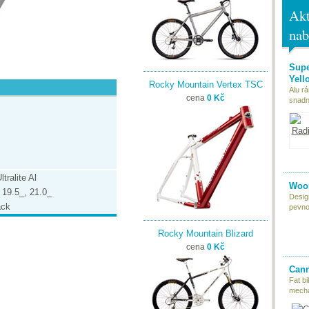
Akt
nab
Supe
Yell
Rocky Mountain Vertex TSC
Alu r
cena
0 Kč
snadn
tralite Al
Woom
 19.5_, 21.0_
Desig
ack
pevnou
Rocky Mountain Blizard
cena
0 Kč
Cann
Fat bi
mecha