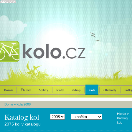
Domů
Články
Výlety
Rady
eShop
Kola
Obchody
Fotk
Domů
»
Kola 2008
Katalog kol
Hledat v
Katalogu
kol:
2075 kol v katalogu