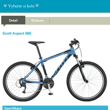
Vyberte si kolo
Detail
Diskuze
Scott Aspect 660
Specifikace