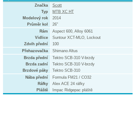
Značka
Scott
Typ
MTB XC HT
Modelový rok
2014
Průměr kol
26"
Rám
Aspect 600, Alloy 6061
Vidlice
Suntour XCT-MLO, Lockout
Zdvih přední
100
Přehazovačka
Shimano Altus
Brzda přední
Tektro SCB-310 V-brzdy
Brzda zadní
Tektro SCB-310 V-brzdy
Brzdové páky
Tektro SCB-310
Nába přední
Formula FM21 / CO32
Ráfky
Alex ACE 24 ráfky
Pláště
Impac Ridgepac pláště