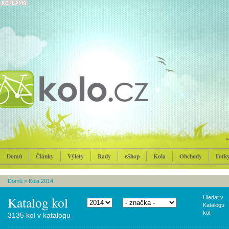
Domů
Články
Výlety
Rady
eShop
Kola
Obchody
Fotk
Domů
»
Kola 2014
Katalog kol
Hledat v
Katalogu
kol:
3135 kol v katalogu