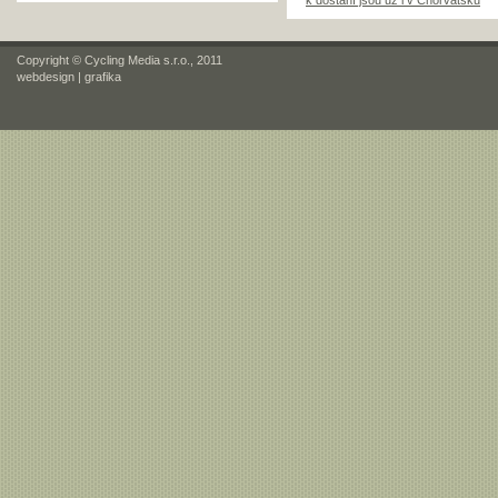
k dostání jsou už i v Chorvatsku
Copyright © Cycling Media s.r.o., 2011
webdesign
|
grafika