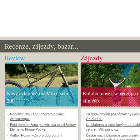
Recenze, zájezdy, bazar...
Review
Zájezdy
Nový cyklopočítač Mio Cyclo
Kololoď nově i ve verzi pro
200
silničáře
Recenze filmu The Program o Lanci
Za opravdovým poznáním: cyklozá
Armstrongovi
CK Kudrna
Exkluzivní kožené pouzdro na mobil Bellroy
Na Mallorcu s tréninkovým a rehabi
Elements Phone Pocket
centrem Alltraining.cz
Author Ronin: kolo pro dobrodruhy
České mapy Dalmácie znovu slaví