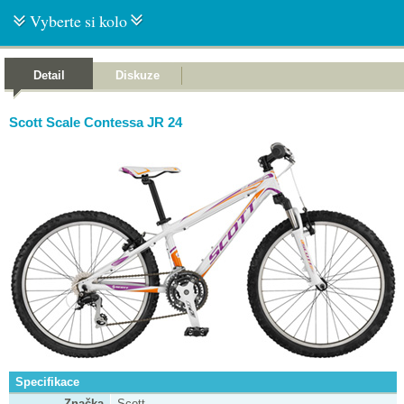
Vyberte si kolo
Detail
Diskuze
Scott Scale Contessa JR 24
Specifikace
Značka
Scott