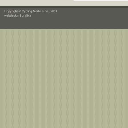
Copyright © Cycling Media s.r.o., 2011
webdesign
|
grafika