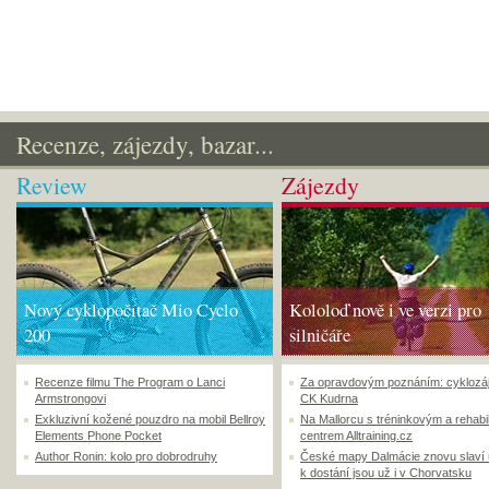
Recenze, zájezdy, bazar...
Review
Zájezdy
Nový cyklopočítač Mio Cyclo
Kololoď nově i ve verzi pro
200
silničáře
Recenze filmu The Program o Lanci
Za opravdovým poznáním: cyklozá
Armstrongovi
CK Kudrna
Exkluzivní kožené pouzdro na mobil Bellroy
Na Mallorcu s tréninkovým a rehabi
Elements Phone Pocket
centrem Alltraining.cz
Author Ronin: kolo pro dobrodruhy
České mapy Dalmácie znovu slaví
k dostání jsou už i v Chorvatsku