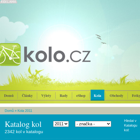
Domů
Články
Výlety
Rady
eShop
Kola
Obchody
Fotk
Domů
»
Kola 2011
Katalog kol
Hledat v
Katalogu
kol:
2342 kol v katalogu