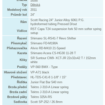
Typ
Dětská
Modelový rok
2011
Průměr kol
24"
Scott Racing 24" Junior Alloy 6061 P.G.
Rám
hydroformed tubing Pressed D/out
RST Capa T24 suspension fork 50 mm softer spring
Vidlice
setup
Řazení
Shimano SL-RS41-7 Revo Shifter
Přesmykač
Shimano FD-M190A
Přehazovačka
Alivio RD-M410 21-Speed
Kazeta
Shimano Acera CS-HG30 11-28 T
SR Suntour CW9- XCT-JR 22x32x42 T / 152mm
Kliky
white
Pedály
VP-560 BMX - Type
Hlavové složení
VP-A71 black
Představec
HL-TDS-C41-8 1-1/8" / 15°
Řidítka
Junior Flat Bar 540 mm
Brzda přední
Tektro J-310-A Linear spring
Brzda zadní
Tektro J-310-A Linear spring
Brzdové páky
Tektro 325A-RS
Sedlovka
Scott SP-252 / 26.8mm