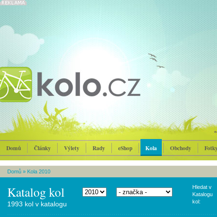
Domů
Články
Výlety
Rady
eShop
Kola
Obchody
Fotk
Domů
»
Kola 2010
Katalog kol
Hledat v
Katalogu
kol:
1993 kol v katalogu