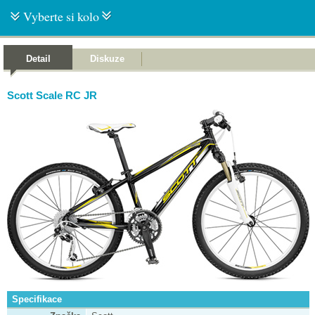
Vyberte si kolo
Detail
Diskuze
Scott Scale RC JR
Specifikace