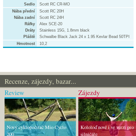
Sedlo
Scott RC CR-MO
Nába přední
Scott RC 20H
Nába zadní
Scott RC 24H
Ráfky
Alex SCE-20
Dráty
Stainless 15G, 1.8mm black
Pláště
Schwalbe Black Jack 24 x 1.95 Kevlar Bead 50TPI
Hmotnost
10,2
Recenze, zájezdy, bazar...
Review
Zájezdy
Nový cyklopočítač Mio Cyclo
Kololoď nově i ve verzi pro
200
silničáře