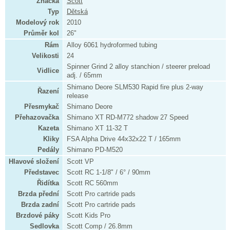
Značka
Scott
Typ
Dětská
Modelový rok
2010
Průměr kol
26"
Rám
Alloy 6061 hydroformed tubing
Velikosti
24
Spinner Grind 2 alloy stanchion / steerer preload
Vidlice
adj. / 65mm
Shimano Deore SLM530 Rapid fire plus 2-way
Řazení
release
Přesmykač
Shimano Deore
Přehazovačka
Shimano XT RD-M772 shadow 27 Speed
Kazeta
Shimano XT 11-32 T
Kliky
FSA Alpha Drive 44x32x22 T / 165mm
Pedály
Shimano PD-M520
Hlavové složení
Scott VP
Představec
Scott RC 1-1/8" / 6° / 90mm
Řidítka
Scott RC 560mm
Brzda přední
Scott Pro cartride pads
Brzda zadní
Scott Pro cartride pads
Brzdové páky
Scott Kids Pro
Sedlovka
Scott Comp / 26.8mm