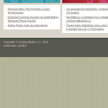
Recenze filmu The Program o Lanci
Za opravdovým poznáním: cyklozá
Armstrongovi
CK Kudrna
Exkluzivní kožené pouzdro na mobil Bellroy
Na Mallorcu s tréninkovým a rehabi
Elements Phone Pocket
centrem Alltraining.cz
Author Ronin: kolo pro dobrodruhy
České mapy Dalmácie znovu slaví
k dostání jsou už i v Chorvatsku
Copyright © Cycling Media s.r.o., 2011
webdesign
|
grafika