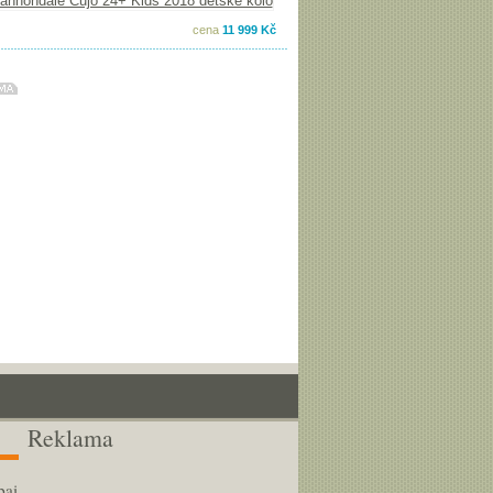
cena
11 999 Kč
Reklama
bai