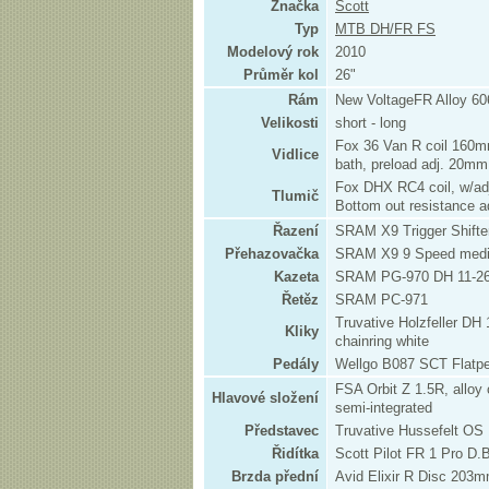
Značka
Scott
Typ
MTB DH/FR FS
Modelový rok
2010
Průměr kol
26"
Rám
New VoltageFR Alloy 60
Velikosti
short - long
Fox 36 Van R coil 160mm
Vidlice
bath, preload adj. 20mm 
Fox DHX RC4 coil, w/adj
Tlumič
Bottom out resistance a
Řazení
SRAM X9 Trigger Shifte
Přehazovačka
SRAM X9 9 Speed med
Kazeta
SRAM PG-970 DH 11-26
Řetěz
SRAM PC-971
Truvative Holzfeller DH
Kliky
chainring white
Pedály
Wellgo B087 SCT Flatpe
FSA Orbit Z 1.5R, alloy 
Hlavové složení
semi-integrated
Představec
Truvative Hussefelt OS 
Řidítka
Scott Pilot FR 1 Pro D
Brzda přední
Avid Elixir R Disc 203