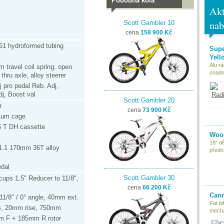
Podobná kola
Akt
nab
Scott Gambler 10
cena
158 900 Kč
61 hydroformed tubing
Supe
Yell
Alu r
 travel coil spring, open
snadn
thru axle, alloy steerer
 pro pedal Reb. Adj,
dj, Boost val
Scott Gambler 20
r
cena
73 900 Kč
ium cage
 T DH cassette
Woom
16“ d
 1.1 170mm 36T alloy
předn
dal
Scott Gambler 30
cups 1.5" Reducer to 11/8",
cena
66 200 Kč
Cann
11/8" / 0° angle, 40mm ext.
Fat bi
.B, 20mm rise, 750mm
mecha
mm F + 185mm R rotor