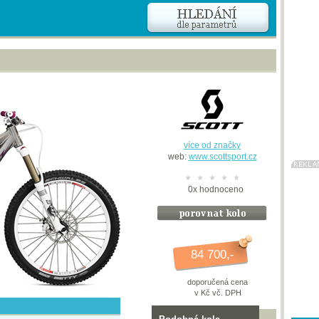
více od značky
web:
www.scottsport.cz
0
x
hodnoceno
84 700,-
doporučená cena
v Kč vč. DPH