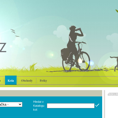
p
Kola
Obchody
Fotky
Hledat v
Katalogu
kol: