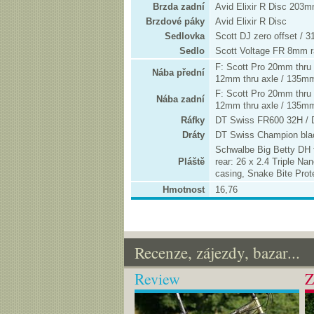
Brzda zadní
Avid Elixir R Disc 203
Brzdové páky
Avid Elixir R Disc
Sedlovka
Scott DJ zero offset / 
Sedlo
Scott Voltage FR 8mm r
F: Scott Pro 20mm thru
Nába přední
12mm thru axle / 135m
F: Scott Pro 20mm thru
Nába zadní
12mm thru axle / 135m
Ráfky
DT Swiss FR600 32H / D
Dráty
DT Swiss Champion bl
Schwalbe Big Betty DH 
Pláště
rear: 26 x 2.4 Triple Na
casing, Snake Bite Prot
Hmotnost
16,76
Recenze, zájezdy, bazar...
Review
Z