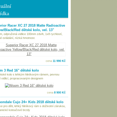
uální
ídka
rior Racer XC 27 2018 Matte Radioactive
ow/Black/Red dětské kolo, vel. 13"
ám, odpružená vidlice 100mm zdvih, 1x8 rychlostí,
é ovládání, nízká hmotnost.
cena
11 990 Kč
 3 Red 16" dětské kolo
ětské kolo s lehkým hliníkovým rámem, pevnou
í vidlicí, propracovaným designem
cena
8 900 Kč
ondale Cujo 24+ Kids 2018 dětské kolo
ke pro děti, lehký hliníkový rám s doživotní zárukou,
nické kotoučové brzdy