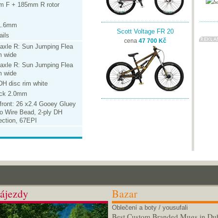
mm F + 185mm R rotor
31.6mm
Scott Voltage FR 20
ails
cena
47 700 Kč
 axle R: Sun Jumping Flea
m wide
 axle R: Sun Jumping Flea
m wide
H disc rim white
ack 2.0mm
front: 26 x2.4 Gooey Gluey
no Wire Bead, 2-ply DH
ection, 67EPI
ájezdy
Bazar
Oblečení a boty
/ yousufali
Best Custom Branded Mugs in Du