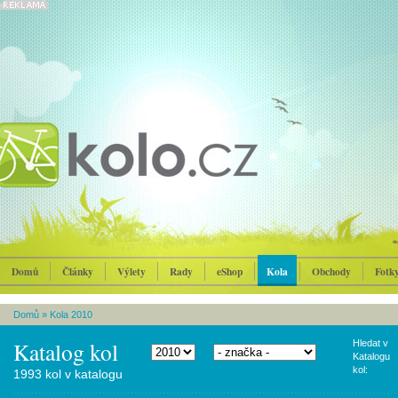
Domů
Články
Výlety
Rady
eShop
Kola
Obchody
Fotk
Domů
»
Kola 2010
Katalog kol
Hledat v
Katalogu
kol:
1993 kol v katalogu