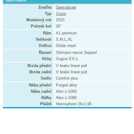
Specifikace
Značka
Specialized
Typ
Cross
Modelový rok
2010
Průměr kol
26"
Rám
A1 premium
Velikosti
S,M,L,XL
Vidlice
Globe steel
Řazení
Shimano nexus 3speed
Kliky
Sugino EX-1
Brzda přední
V brake linear pull
Brzda zadní
V brake linear pull
Sedlo
Comfort plus
Nába přední
Forged alloy
Nába zadní
Alex z-1000
Ráfky
Alex z-1000
Pláště
Hemisphere 26x1,95