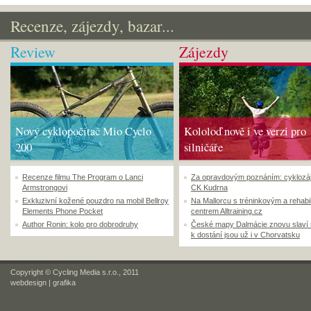
Recenze, zájezdy, bazar...
Review
Zájezdy
Nový cyklopočítač Mio Cyclo
Kololoď nově i ve verzi pro
200
silničáře
Recenze filmu The Program o Lanci
Za opravdovým poznáním: cyklozá
Armstrongovi
CK Kudrna
Exkluzivní kožené pouzdro na mobil Bellroy
Na Mallorcu s tréninkovým a rehabi
Elements Phone Pocket
centrem Alltraining.cz
Author Ronin: kolo pro dobrodruhy
České mapy Dalmácie znovu slaví
k dostání jsou už i v Chorvatsku
Copyright © Cycling Media s.r.o., 2011
webdesign
|
grafika