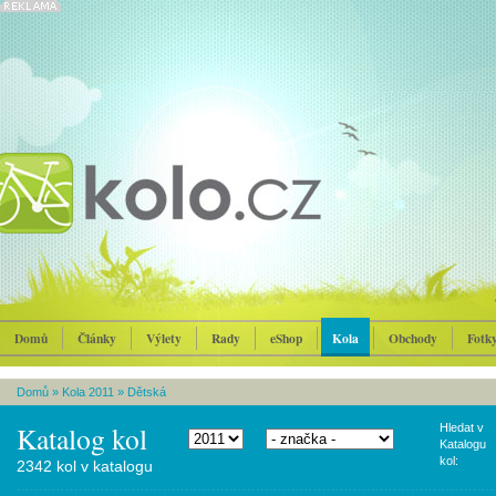
Domů
Články
Výlety
Rady
eShop
Kola
Obchody
Fotk
Domů
»
Kola 2011
»
Dětská
Katalog kol
Hledat v
Katalogu
kol:
2342 kol v katalogu