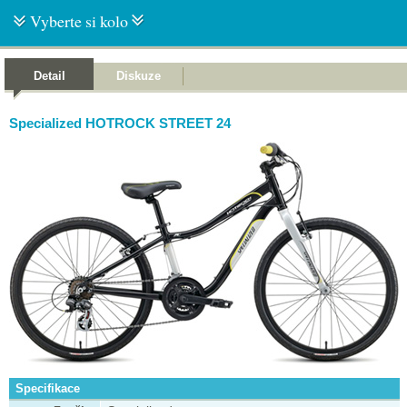
Vyberte si kolo
Detail
Diskuze
Specialized HOTROCK STREET 24
Specifikace