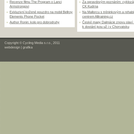
Recenze filmu The Program o Lanci
Za opravdovým poznáním: cyklozá
Armstrongovi
CK Kudrna
Exkluzivní kožené pouzdro na mobil Bellroy
Na Mallorcu s tréninkovým a rehabi
Elements Phone Pocket
centrem Alltraining.cz
Author Ronin: kolo pro dobrodruhy
České mapy Dalmácie znovu slaví
k dostání jsou už i v Chorvatsku
Copyright © Cycling Media s.r.o., 2011
webdesign
|
grafika