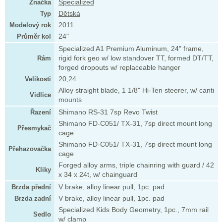
Značka
Specialized
Typ
Dětská
Modelový rok
2011
Průměr kol
24"
Specialized A1 Premium Aluminum, 24" frame,
Rám
rigid fork geo w/ low standover TT, formed DT/TT,
forged dropouts w/ replaceable hanger
Velikosti
20,24
Alloy straight blade, 1 1/8" Hi-Ten steerer, w/ canti
Vidlice
mounts
Řazení
Shimano RS-31 7sp Revo Twist
Shimano FD-C051/ TX-31, 7sp direct mount long
Přesmykač
cage
Shimano FD-C051/ TX-31, 7sp direct mount long
Přehazovačka
cage
Forged alloy arms, triple chainring with guard / 42
Kliky
x 34 x 24t, w/ chainguard
Brzda přední
V brake, alloy linear pull, 1pc. pad
Brzda zadní
V brake, alloy linear pull, 1pc. pad
Specialized Kids Body Geometry, 1pc., 7mm rail
Sedlo
w/ clamp