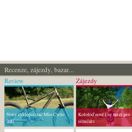
Recenze, zájezdy, bazar...
Review
Zájezdy
Nový cyklopočítač Mio Cyclo
Kololoď nově i ve verzi pro
200
silničáře