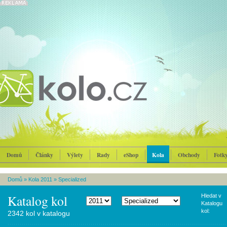
Domů
Články
Výlety
Rady
eShop
Kola
Obchody
Fotk
Domů
»
Kola 2011
»
Specialized
Katalog kol
Hledat v
Katalogu
kol:
2342 kol v katalogu