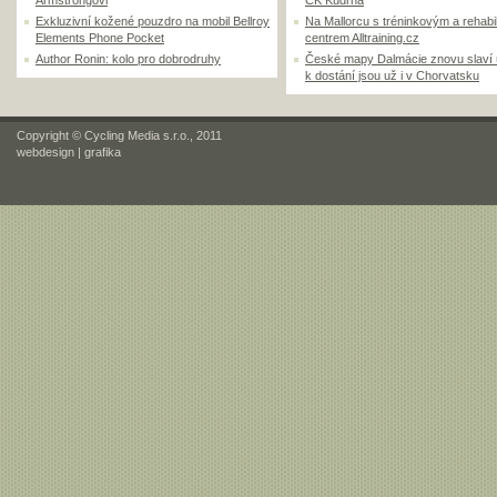
Armstrongovi
CK Kudrna
Exkluzivní kožené pouzdro na mobil Bellroy
Na Mallorcu s tréninkovým a rehabi
Elements Phone Pocket
centrem Alltraining.cz
Author Ronin: kolo pro dobrodruhy
České mapy Dalmácie znovu slaví
k dostání jsou už i v Chorvatsku
Copyright © Cycling Media s.r.o., 2011
webdesign
|
grafika