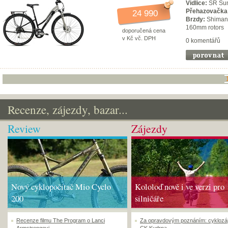
Vidlice:
SR Sun
Přehazovačka
24 990
Brzdy:
Shimano
160mm rotors
doporučená cena
v Kč vč. DPH
0 komentářů
Recenze, zájezdy, bazar...
Review
Zájezdy
Nový cyklopočítač Mio Cyclo
Kololoď nově i ve verzi pro
200
silničáře
Recenze filmu The Program o Lanci
Za opravdovým poznáním: cyklozá