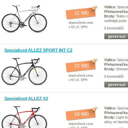
Vidlice:
Special
Přehazovačka
21 990
Brzdy:
Tektro c
cartridge pads
doporučená cena
v Kč vč. DPH
0 komentářů
Specialized ALLEZ SPORT INT C2
Vidlice:
Special
Přehazovačka
22 990
Brzdy:
Shiman
doporučená cena
0 komentářů
v Kč vč. DPH
Specialized ALLEZ X2
Vidlice:
Special
Přehazovačka
18 990
Brzdy:
Light du
alloy, w/ stand
doporučená cena