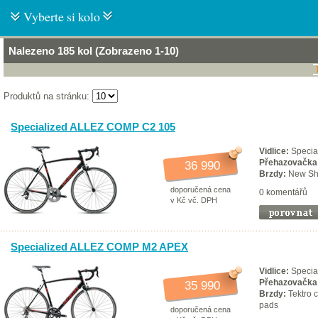
Vyberte si kolo
Nalezeno 185 kol (Zobrazeno 1-10)
Produktů na stránku:
Specialized ALLEZ COMP C2 105
Vidlice:
Special
Přehazovačka
36 990
Brzdy:
New Sh
doporučená cena
0 komentářů
v Kč vč. DPH
Specialized ALLEZ COMP M2 APEX
Vidlice:
Special
Přehazovačka
35 990
Brzdy:
Tektro c
pads
doporučená cena