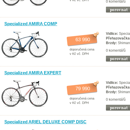
v Kč vč. DPH
0 komentářů
Specialized AMIRA COMP
Vidlice:
Specia
Přehazovačka
63 990
Brzdy:
Shiman
doporučená cena
0 komentářů
v Kč vč. DPH
Specialized AMIRA EXPERT
Vidlice:
Specia
Přehazovačka
79 990
Brzdy:
Shimano
doporučená cena
0 komentářů
v Kč vč. DPH
Specialized ARIEL DELUXE COMP DISC