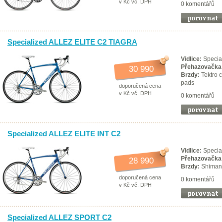
v Kč vč. DPH
0 komentářů
Specialized ALLEZ ELITE C2 TIAGRA
Vidlice:
Special
Přehazovačka
30 990
Brzdy:
Tektro c
pads
doporučená cena
v Kč vč. DPH
0 komentářů
Specialized ALLEZ ELITE INT C2
Vidlice:
Special
Přehazovačka
28 990
Brzdy:
Shimano
doporučená cena
0 komentářů
v Kč vč. DPH
Specialized ALLEZ SPORT C2