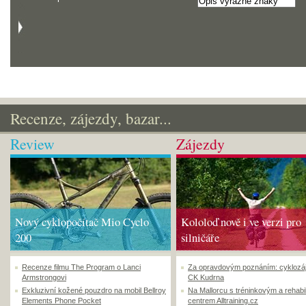
Recenze, zájezdy, bazar...
Review
Zájezdy
Nový cyklopočítač Mio Cyclo
Kololoď nově i ve verzi pro
200
silničáře
Recenze filmu The Program o Lanci
Za opravdovým poznáním: cyklozá
Armstrongovi
CK Kudrna
Exkluzivní kožené pouzdro na mobil Bellroy
Na Mallorcu s tréninkovým a rehabi
Elements Phone Pocket
centrem Alltraining.cz