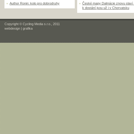
Author Ronin: kolo pro dobrodruhy
České mapy Dalmácie znovu slaví
k dostání jsou už i v Chorvatsku
Copyright © Cycling Media s.r.o., 2011
webdesign
|
grafika