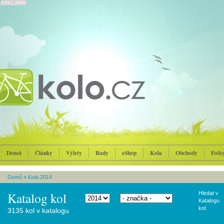
Domů
Články
Výlety
Rady
eShop
Kola
Obchody
Fotk
Domů
»
Kola 2014
Katalog kol
Hledat v
Katalogu
kol:
3135 kol v katalogu