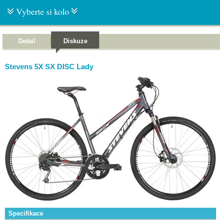
Vyberte si kolo
Detail
Diskuze
Stevens 5X SX DISC Lady
Specifikace