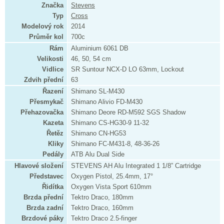
Značka
Stevens
Typ
Cross
Modelový rok
2014
Průměr kol
700c
Rám
Aluminium 6061 DB
Velikosti
46, 50, 54 cm
Vidlice
SR Suntour NCX-D LO 63mm, Lockout
Zdvih přední
63
Řazení
Shimano SL-M430
Přesmykač
Shimano Alivio FD-M430
Přehazovačka
Shimano Deore RD-M592 SGS Shadow
Kazeta
Shimano CS-HG30-9 11-32
Řetěz
Shimano CN-HG53
Kliky
Shimano FC-M431-8, 48-36-26
Pedály
ATB Alu Dual Side
Hlavové složení
STEVENS AH Alu Integrated 1 1/8” Cartridge
Představec
Oxygen Pistol, 25.4mm, 17°
Řidítka
Oxygen Vista Sport 610mm
Brzda přední
Tektro Draco, 180mm
Brzda zadní
Tektro Draco, 160mm
Brzdové páky
Tektro Draco 2.5-finger