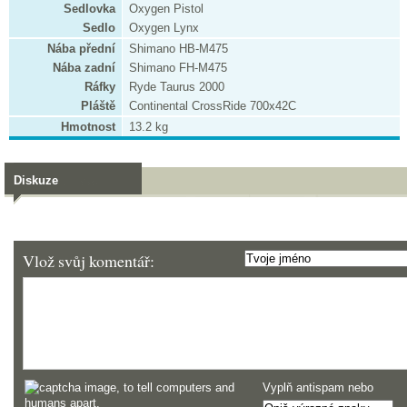
Sedlovka
Oxygen Pistol
Sedlo
Oxygen Lynx
Nába přední
Shimano HB-M475
Nába zadní
Shimano FH-M475
Ráfky
Ryde Taurus 2000
Pláště
Continental CrossRide 700x42C
Hmotnost
13.2 kg
Diskuze
Vlož svůj komentář:
Vyplň antispam nebo