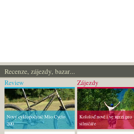
Recenze, zájezdy, bazar...
Review
Zájezdy
Nový cyklopočítač Mio Cyclo
Kololoď nově i ve verzi pro
200
silničáře