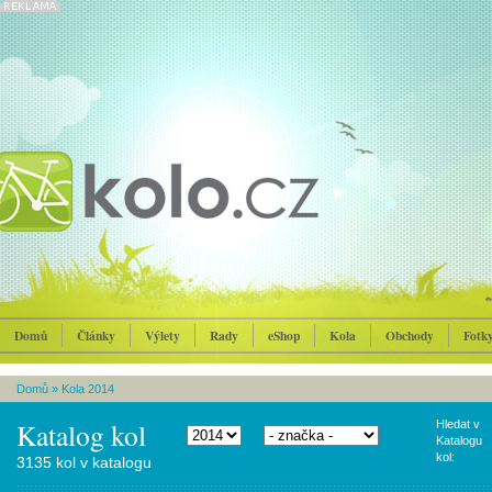
Domů
Články
Výlety
Rady
eShop
Kola
Obchody
Fotk
Domů
»
Kola 2014
Katalog kol
Hledat v
Katalogu
kol:
3135 kol v katalogu