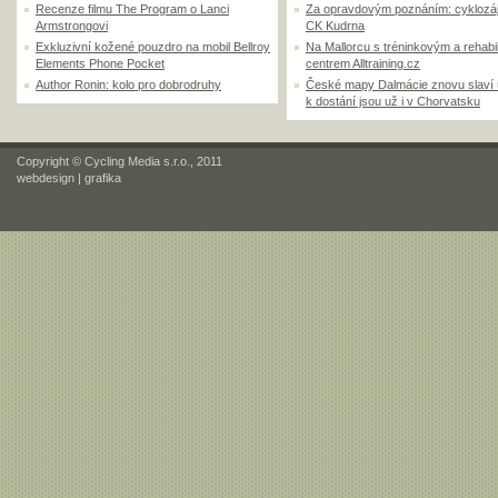
Recenze filmu The Program o Lanci
Za opravdovým poznáním: cyklozá
Armstrongovi
CK Kudrna
Exkluzivní kožené pouzdro na mobil Bellroy
Na Mallorcu s tréninkovým a rehabi
Elements Phone Pocket
centrem Alltraining.cz
Author Ronin: kolo pro dobrodruhy
České mapy Dalmácie znovu slaví
k dostání jsou už i v Chorvatsku
Copyright © Cycling Media s.r.o., 2011
webdesign
|
grafika