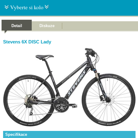
Vyberte si kolo
Detail
Diskuze
Stevens 6X DISC Lady
Specifikace