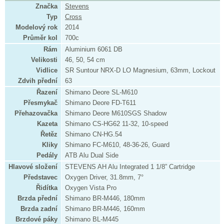
Značka
Stevens
Typ
Cross
Modelový rok
2014
Průměr kol
700c
Rám
Aluminium 6061 DB
Velikosti
46, 50, 54 cm
Vidlice
SR Suntour NRX-D LO Magnesium, 63mm, Lockout
Zdvih přední
63
Řazení
Shimano Deore SL-M610
Přesmykač
Shimano Deore FD-T611
Přehazovačka
Shimano Deore M610SGS Shadow
Kazeta
Shimano CS-HG62 11-32, 10-speed
Řetěz
Shimano CN-HG.54
Kliky
Shimano FC-M610, 48-36-26, Guard
Pedály
ATB Alu Dual Side
Hlavové složení
STEVENS AH Alu Integrated 1 1/8” Cartridge
Představec
Oxygen Driver, 31.8mm, 7°
Řidítka
Oxygen Vista Pro
Brzda přední
Shimano BR-M446, 180mm
Brzda zadní
Shimano BR-M446, 160mm
Brzdové páky
Shimano BL-M445